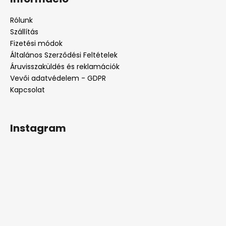
b
l
Rólunk
é
Szállítás
c
Fizetési módok
Általános Szerződési Feltételek
Áruvisszaküldés és reklamációk
Vevői adatvédelem - GDPR
Kapcsolat
Instagram