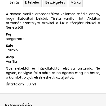
Leírás
Értékelés
Beszélgetés
Márka
A Neness Vanilla aromadiffúzor kellemes módja annak,
hogy illatosítsd belsőd. Tiszta vanília illat. Alakítsa
otthonát szentélyté ezekkel a luxus tömjénrudakkal a
Nenesstől!
Fej
Bergamott
Szív
Jázmin
Alap
Vanília
Gyermekektől és háziállatoktól elzárva tartandó. Ne
egyen, ne vigye fel a bőrre és ne égesse meg. Ne öntse,
a kiömlött olajok elszínezhetik az aljzatot.
Űrtartalom: 100 ml
L
á
Információ