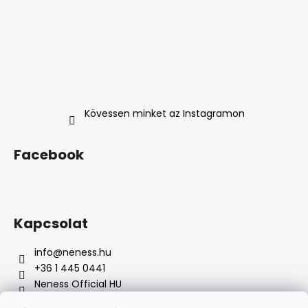
Kövessen minket az Instagramon
Facebook
Kapcsolat
info
@
neness.hu
+36 1 445 0441
Neness Official HU
neness_hu/