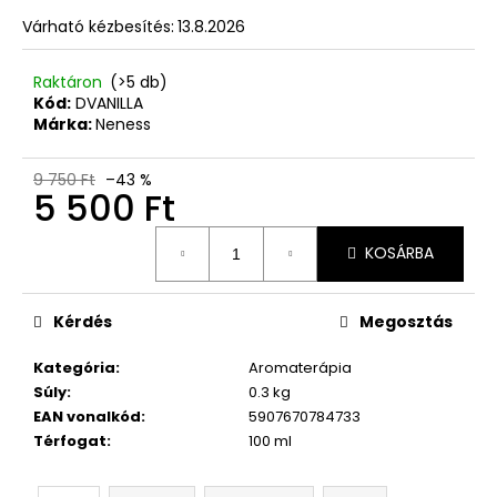
Ft
Várható kézbesítés:
13.8.2026
Raktáron
(>5 db)
Kód:
DVANILLA
Márka:
Neness
9 750 Ft
–43 %
5 500 Ft
Egységár:
KOSÁRBA
Kérdés
Megosztás
Kategória
:
Aromaterápia
Súly
:
0.3 kg
EAN vonalkód
:
5907670784733
Térfogat
:
100 ml