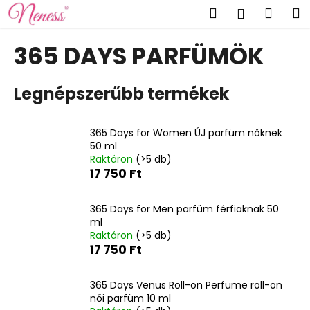
K
Ugrás
Keresés
Kosá
M
Bejelent
a
o
fő
Vissza
Vissza
s
tartalomhoz
365 DAYS PARFÜMÖK
á
M
r
Legnépszerűbb termékek
i
t
k
365 Days for Women ÚJ parfüm nőknek
e
50 ml
Raktáron
(>5 db)
r
17 750 Ft
e
s
365 Days for Men parfüm férfiaknak 50
?
ml
Raktáron
(>5 db)
17 750 Ft
365 Days Venus Roll-on Perfume roll-on
KERESÉS
női parfüm 10 ml