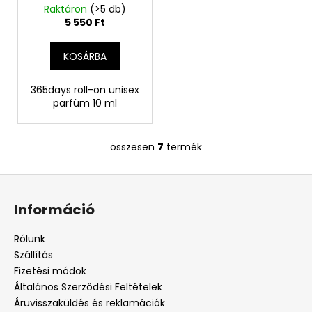
Unisex 10 ml
Raktáron
(>5 db)
5 550 Ft
KOSÁRBA
365days roll-on unisex
parfüm 10 ml
összesen
7
termék
L
i
L
s
á
t
Információ
a
b
i
l
Rólunk
r
é
Szállítás
á
c
Fizetési módok
n
Általános Szerződési Feltételek
y
Áruvisszaküldés és reklamációk
í