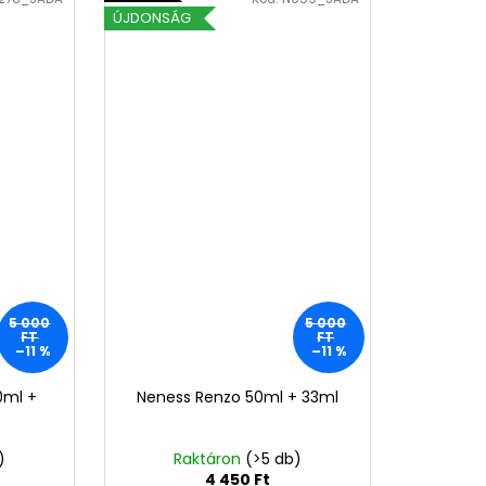
ÚJDONSÁG
5 000
5 000
FT
FT
–11 %
–11 %
50ml +
Neness Renzo 50ml + 33ml
)
Raktáron
(>5 db)
4 450 Ft