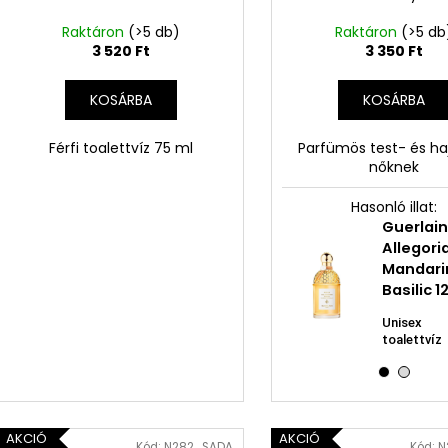
Raktáron
(>5 db)
Raktáron
(>5 db
3 520 Ft
3 350 Ft
KOSÁRBA
KOSÁRBA
Férfi toalettvíz 75 ml
Parfümös test- és ha
nőknek
Hasonló illat:
N
Guerlai
Neness
M
Allegori
Mandarino
Mandari
Pa
Solare
Basilic 
fér
sz
Parfümözött
2 260
Unisex
víz nőknek
Ft
toalettvíz
AKCIÓ
AKCIÓ
Kód:
N282_SADA
Kód:
N