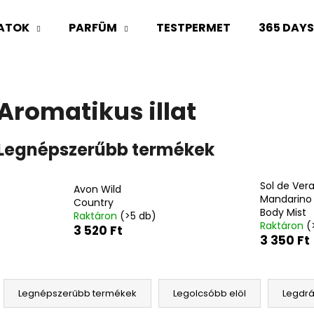
LATOK
PARFÜM
TESTPERMET
365 DAY
Mit keres?
Aromatikus illat
KERESÉS
Legnépszerűbb termékek
Sol de Ver
Ajánljuk
Avon Wild
Mandarino 
Country
Body Mist
Raktáron
(>5 db)
Raktáron
(
3 520 Ft
3 350 Ft
T
e
Legnépszerűbb termékek
Legolcsóbb elöl
Legdr
r