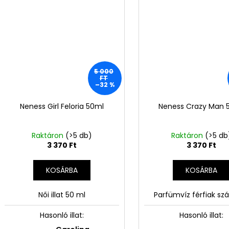
5 000
FT
–32 %
Neness Girl Feloria 50ml
Neness Crazy Man 
Raktáron
(>5 db)
Raktáron
(>5 db
3 370 Ft
3 370 Ft
KOSÁRBA
KOSÁRBA
Női illat 50 ml
Parfümvíz férfiak s
Hasonló illat:
Hasonló illat:
N