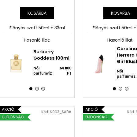
KOSÁRBA
KOSÁRBA
Előnyös szett 50ml + 33ml
Előnyös szett 50ml 
Hasonló illat:
Hasonló illat:
Carolina
Neness Girl
N
Burberry
Neness Jorelle
Herrera
Feloria 50ml
5
Goddess 100ml
33ml
Girl Blu
Női
Fér
Női
64 800
Női illat 33
Ft
parfümvíz
4 850 Ft
2 150 
pa
Női
parfümvíz
Ft
ml
50ml
ml
parfümvíz
AKCIÓ
AKCIÓ
Kód:
N003_SADA
Kód:
ÚJDONSÁG
ÚJDONSÁG