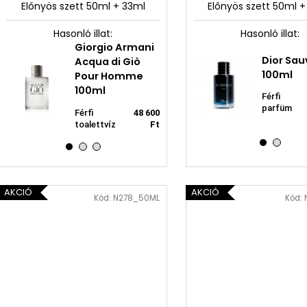
Előnyös szett 50ml + 33ml
Előnyös szett 50ml 
Hasonló illat:
Hasonló illat:
Giorgio Armani
Neness Sea
Neness Crazy
Dior Sa
Ne
Acqua di Giò
Breeze Man
Man
100ml
5
Pour Homme
33ml
100ml
Parfümvíz
Férfi
Női
Férfi
férfiak
2 150 Ft
parfüm
ml
Ft
parfüm 33
2 150 
Férfi
48 600
számára
ml
toalettvíz
Ft
AKCIÓ
AKCIÓ
Kód:
N278_50ML
Kód: