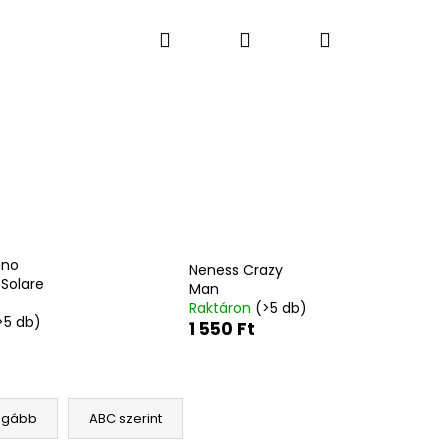
Keresés
Bejelentkezés
Kosár
S PARFÜMÖK
LAKÁSI ÉS AUTÓ ILLATOK
AJÁN
ano
Neness Crazy
Solare
Man
Raktáron
(>5 db)
>5 db)
1 550 Ft
Következő
ágább
ABC szerint