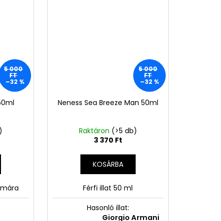
5 000
5 000
FT
FT
–32 %
–32 %
50ml
Neness Sea Breeze Man 50ml
)
Raktáron
(>5 db)
3 370 Ft
KOSÁRBA
zámára
Férfi illat 50 ml
Hasonló illat:
eness Sea
Giorgio Armani
N