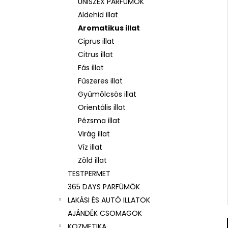
UNISZEX PARFÜMÖK
Aldehid illat
Aromatikus illat
Ciprus illat
Citrus illat
Fás illat
Fűszeres illat
Gyümölcsös illat
Orientális illat
Pézsma illat
Virág illat
Víz illat
Zöld illat
TESTPERMET
365 DAYS PARFÜMÖK
LAKÁSI ÉS AUTÓ ILLATOK
AJÁNDÉK CSOMAGOK
KOZMETIKA