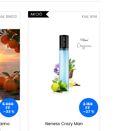
WOMEN ÚJ PARFÜM
AKCIÓ
ód:
BM012
Kód:
N114
5 000
2 150
FT
FT
–33 %
–27 %
arino
Neness Crazy Man
t