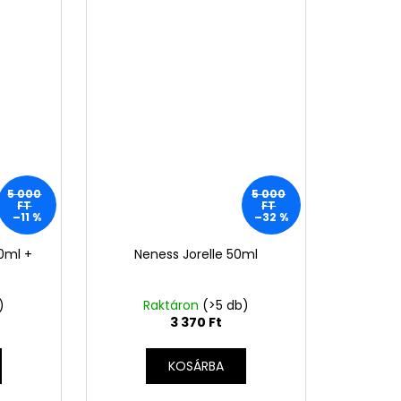
5 000
5 000
FT
FT
–11 %
–32 %
0ml +
Neness Jorelle 50ml
)
Raktáron
(>5 db)
3 370 Ft
KOSÁRBA