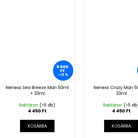
5 000
FT
–11 %
Neness Sea Breeze Man 50ml
Neness Crazy Man 5
+ 33ml
33ml
Raktáron
(>5 db)
Raktáron
(>5 db
4 450 Ft
4 450 Ft
KOSÁRBA
KOSÁRBA