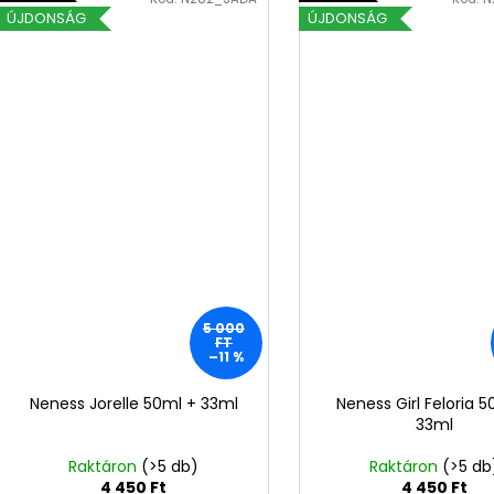
ÚJDONSÁG
ÚJDONSÁG
5 000
FT
–11 %
Neness Jorelle 50ml + 33ml
Neness Girl Feloria 
33ml
Raktáron
(>5 db)
Raktáron
(>5 db
4 450 Ft
4 450 Ft