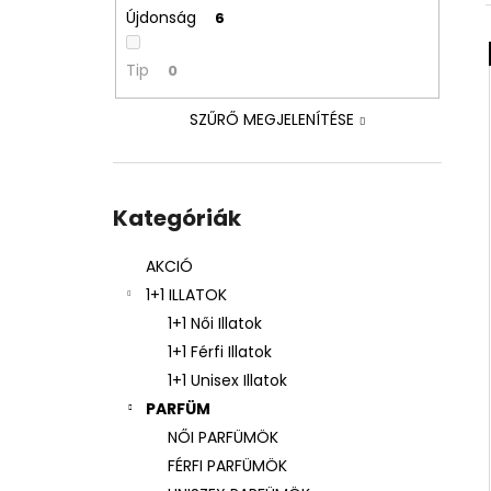
ARKADA SERUM TC16 11 ML
Újdonság
6
6 600 Ft
Korábbi:
9 000 Ft
Tip
0
SZŰRŐ MEGJELENÍTÉSE
Kategóriák
átugrása
Kategóriák
AKCIÓ
1+1 ILLATOK
1+1 Női Illatok
1+1 Férfi Illatok
1+1 Unisex Illatok
PARFÜM
NŐI PARFÜMÖK
FÉRFI PARFÜMÖK