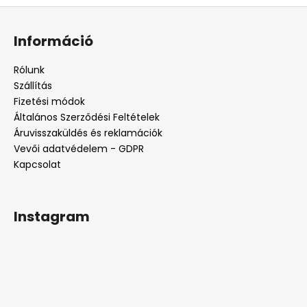
s
a
L
i
á
r
Információ
b
á
n
l
Rólunk
y
é
Szállítás
í
c
Fizetési módok
t
Általános Szerződési Feltételek
á
Áruvisszaküldés és reklamációk
s
Vevői adatvédelem - GDPR
e
Kapcsolat
l
e
m
e
Instagram
i