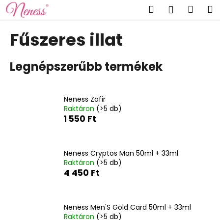
K
Ugrás
Keresés
Kosá
M
Bejelent
a
o
fő
Vissza
Vissza
s
tartalomhoz
Fűszeres illat
á
M
r
Legnépszerűbb termékek
i
t
k
Neness Zafir
e
Raktáron
(>5 db)
r
1 550 Ft
e
s
?
Neness Cryptos Man 50ml + 33ml
Raktáron
(>5 db)
4 450 Ft
KERESÉS
Neness Men'S Gold Card 50ml + 33ml
Raktáron
(>5 db)