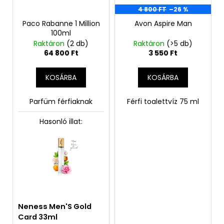
4 800 FT
–26 %
Paco Rabanne 1 Million
Avon Aspire Man
100ml
Raktáron
(2 db)
Raktáron
(>5 db)
64 800 Ft
3 550 Ft
KOSÁRBA
KOSÁRBA
Parfüm férfiaknak
Férfi toalettvíz 75 ml
Hasonló illat:
ld
Neness Men'S Gold
Neness Men'S Gold
Neness 
Card 33ml
Card 50ml
Card 33