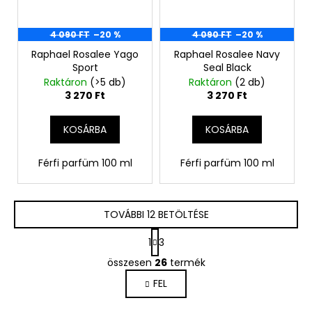
4 090 FT
–20 %
4 090 FT
–20 %
Raphael Rosalee Yago
Raphael Rosalee Navy
Sport
Seal Black
Raktáron
(>5 db)
Raktáron
(2 db)
3 270 Ft
3 270 Ft
KOSÁRBA
KOSÁRBA
Férfi parfüm 100 ml
Férfi parfüm 100 ml
TOVÁBBI 12 BETÖLTÉSE
L
1
3
a
L
p
összesen
26
termék
i
o
FEL
s
z
á
t