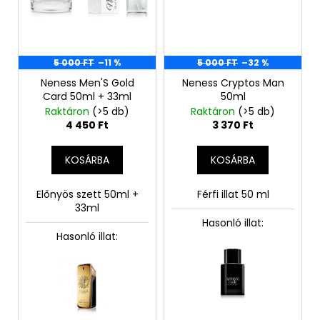
5 000 FT
–11 %
5 000 FT
–32 %
Neness Men'S Gold
Neness Cryptos Man
Card 50ml + 33ml
50ml
Raktáron
(>5 db)
Raktáron
(>5 db)
4 450 Ft
3 370 Ft
KOSÁRBA
KOSÁRBA
Előnyös szett 50ml +
Férfi illat 50 ml
33ml
Hasonló illat:
Hasonló illat: