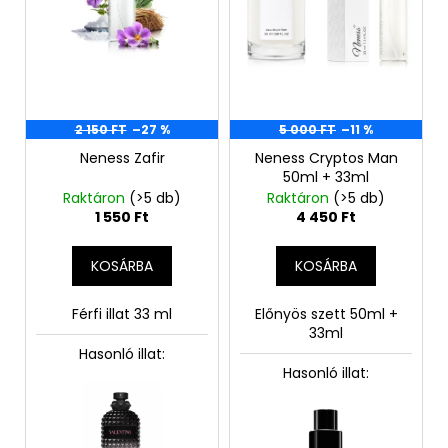
k
s
l
e
i
s
t
2 150 FT
–27 %
5 000 FT
–11 %
á
Neness Zafir
Neness Cryptos Man
j
50ml + 33ml
a
Raktáron
(>5 db)
Raktáron
(>5 db)
1 550 Ft
4 450 Ft
KOSÁRBA
KOSÁRBA
Férfi illat 33 ml
Előnyös szett 50ml +
33ml
Hasonló illat:
Hasonló illat: