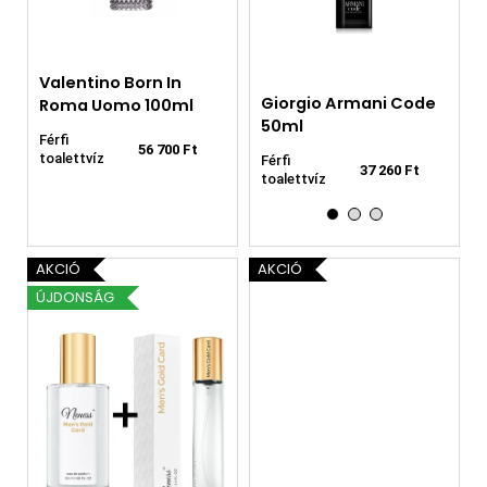
Valentino Born In
Neness Cryptos Man
Giorgio Armani Code
Nene
Roma Uomo 100ml
50ml
50ml
33m
Férfi
56 700 Ft
toalettvíz
Férfi illat 50
Férfi
Férfi i
4 850 Ft
37 260 Ft
ml
toalettvíz
ml
AKCIÓ
AKCIÓ
ÚJDONSÁG