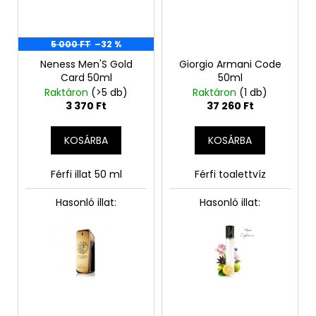
5 000 FT
–32 %
Neness Men'S Gold
Giorgio Armani Code
Card 50ml
50ml
Raktáron
(>5 db)
Raktáron
(1 db)
3 370 Ft
37 260 Ft
KOSÁRBA
KOSÁRBA
Férfi illat 50 ml
Férfi toalettvíz
Hasonló illat:
Hasonló illat: