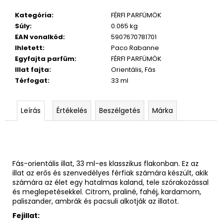
Kategória
:
FÉRFI PARFÜMÖK
Súly
:
0.065 kg
EAN vonalkód
:
5907670781701
Ihletett
:
Paco Rabanne
Egyfajta parfüm
:
FÉRFI PARFÜMÖK
Illat fajta
:
Orientális, Fás
Térfogat
:
33 ml
Leírás
Értékelés
Beszélgetés
Márka
Fás-orientális illat, 33 ml-es klasszikus flakonban. Ez az
illat az erős és szenvedélyes férfiak számára készült, akik
számára az élet egy hatalmas kaland, tele szórakozással
és meglepetésekkel. Citrom, praliné, fahéj, kardamom,
paliszander, ambrák és pacsuli alkotják az illatot.
Fejillat: