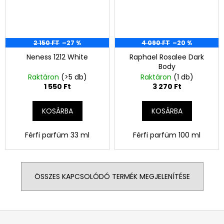
2 150 FT
–27 %
4 090 FT
–20 %
Neness 1212 White
Raphael Rosalee Dark
Body
Raktáron
(>5 db)
Raktáron
(1 db)
1 550 Ft
3 270 Ft
KOSÁRBA
KOSÁRBA
Férfi parfüm 33 ml
Férfi parfüm 100 ml
ÖSSZES KAPCSOLÓDÓ TERMÉK MEGJELENÍTÉSE
L