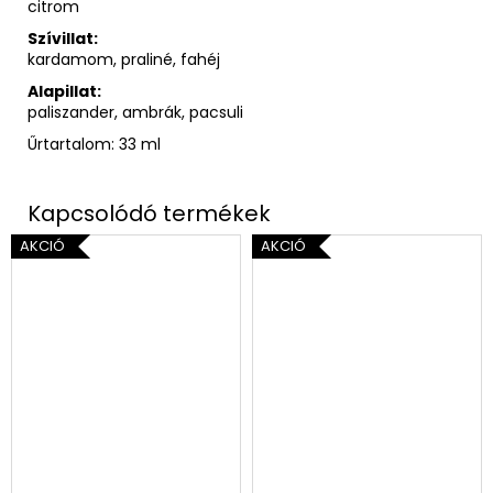
citrom
Szívillat:
kardamom, praliné, fahéj
Alapillat:
paliszander, ambrák, pacsuli
Űrtartalom: 33 ml
AKCIÓ
AKCIÓ