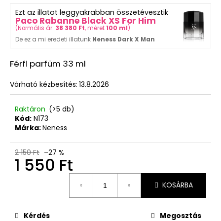
Ft
ből
Ezt az illatot leggyakrabban összetévesztik
0,0
Paco Rabanne Black XS For Him
csillag.
(
Normális ár:
38 380 Ft
, méret
100 ml
)
De ez a mi eredeti illatunk
Neness Dark X Man
Férfi parfüm 33 ml
Várható kézbesítés:
13.8.2026
Raktáron
(>5 db)
Kód:
N173
Márka:
Neness
2 150 Ft
–27 %
1 550 Ft
Egységár:
KOSÁRBA
Kérdés
Megosztás