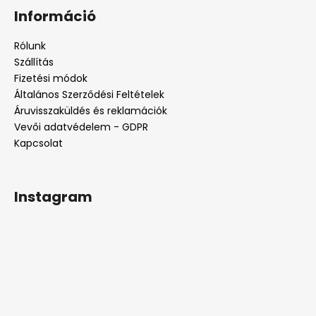
á
Információ
b
l
Rólunk
é
Szállítás
c
Fizetési módok
Általános Szerződési Feltételek
Áruvisszaküldés és reklamációk
Vevői adatvédelem - GDPR
Kapcsolat
Instagram