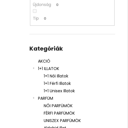
ARKADA SERUM TC16 11 ML
Újdonság
0
6 600 Ft
Korábbi:
9 000 Ft
Tip
0
Kategóriák
átugrása
Kategóriák
AKCIÓ
1+1 ILLATOK
1+1 Női Illatok
1+1 Férfi Illatok
1+1 Unisex Illatok
PARFÜM
NŐI PARFÜMÖK
FÉRFI PARFÜMÖK
UNISZEX PARFÜMÖK