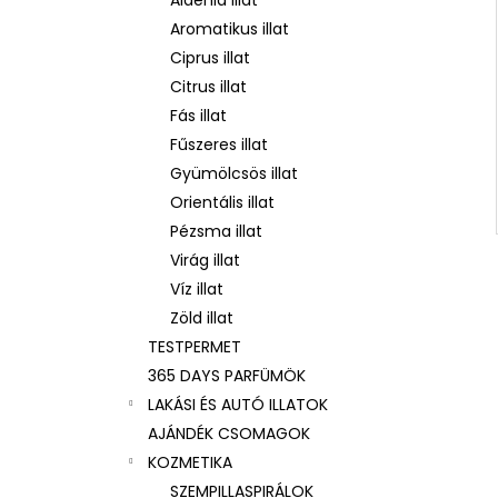
Aldehid illat
Aromatikus illat
Neness Girl
Ciprus illat
Feloria 50ml
Citrus illat
Fás illat
Női
parfümvíz
4 850 
Fűszeres illat
50ml
Gyümölcsös illat
Orientális illat
Pézsma illat
Virág illat
Víz illat
Zöld illat
TESTPERMET
365 DAYS PARFÜMÖK
LAKÁSI ÉS AUTÓ ILLATOK
AJÁNDÉK CSOMAGOK
KOZMETIKA
SZEMPILLASPIRÁLOK