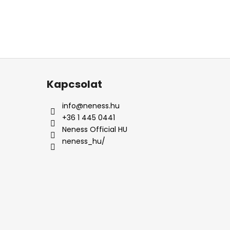
Kapcsolat
info
@
neness.hu
+36 1 445 0441
Neness Official HU
neness_hu/