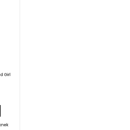
WOMEN ÚJ PARFÜM
d Girl
knek