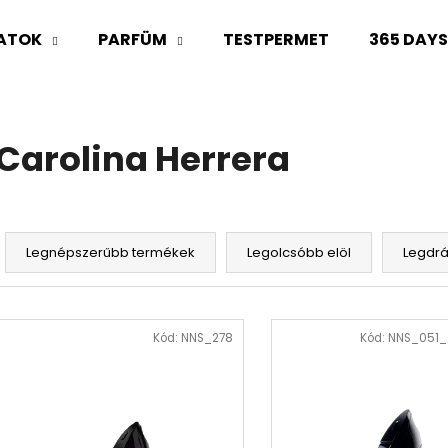
LATOK
PARFÜM
TESTPERMET
365 DAY
Mit keres?
Carolina Herrera
KERESÉS
T
e
Legnépszerűbb termékek
Legolcsóbb elöl
Legdr
Ajánljuk
r
m
T
é
e
Kód:
NNS_278
Kód:
NNS_051_
k
r
e
m
k
é
r
k