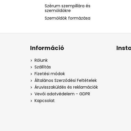
Szérum szempillára és
szemöldökre
Szemöldök formázása
L
á
Információ
Inst
b
l
Rólunk
é
Szállítás
c
Fizetési módok
Általános Szerződési Feltételek
Áruvisszaküldés és reklamációk
Vevői adatvédelem - GDPR
Kapcsolat