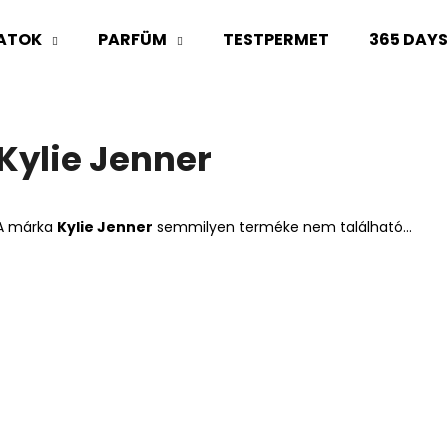
LATOK
PARFÜM
TESTPERMET
365 DAY
Mit keres?
Kylie Jenner
KERESÉS
A márka
Kylie Jenner
semmilyen terméke nem található...
Ajánljuk