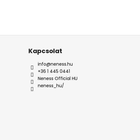
Kapcsolat
info
@
neness.hu
+36 1 445 0441
Neness Official HU
neness_hu/