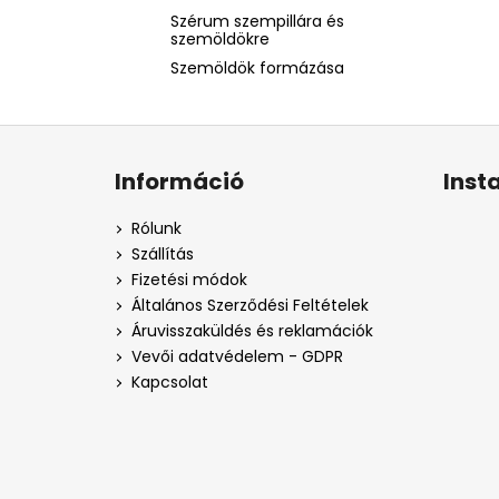
Szérum szempillára és
szemöldökre
Szemöldök formázása
L
á
Információ
Inst
b
l
Rólunk
é
Szállítás
c
Fizetési módok
Általános Szerződési Feltételek
Áruvisszaküldés és reklamációk
Vevői adatvédelem - GDPR
Kapcsolat