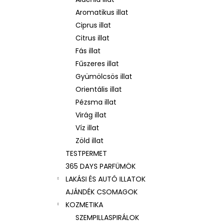
ARKADA SERUM TC16 11 ML
Aromatikus illat
6 600 Ft
Korábbi:
9 000 Ft
Ciprus illat
Citrus illat
Fás illat
Fűszeres illat
Gyümölcsös illat
Orientális illat
Pézsma illat
Virág illat
Víz illat
Zöld illat
TESTPERMET
365 DAYS PARFÜMÖK
LAKÁSI ÉS AUTÓ ILLATOK
AJÁNDÉK CSOMAGOK
KOZMETIKA
SZEMPILLASPIRÁLOK