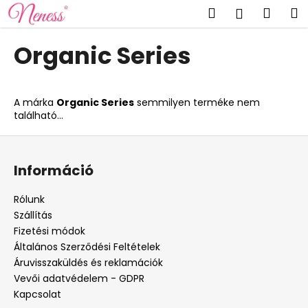
K
Ugrás
Keresés
Kosá
M
Bejelent
a
o
fő
Vissza
Vissza
s
tartalomhoz
Organic Series
á
M
r
i
A márka
Organic Series
semmilyen terméke nem
t
található...
k
L
e
á
r
Információ
b
e
l
s
Rólunk
é
?
Szállítás
c
Fizetési módok
Általános Szerződési Feltételek
Áruvisszaküldés és reklamációk
Vevői adatvédelem - GDPR
KERESÉS
Kapcsolat