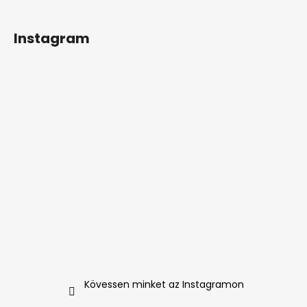
Instagram
A
j
á
n
l
j
u
k
365
DAYS
FOR
WOMEN
ÚJ
PARFÜM
NŐKNEK
50
ML
Kövessen minket az Instagramon
17