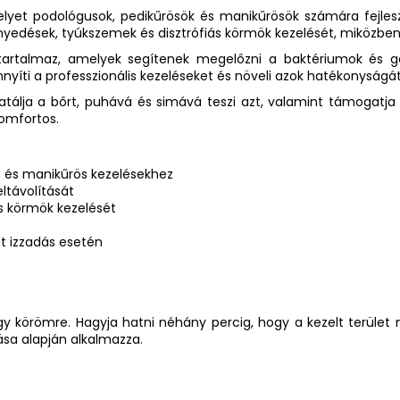
elyet podológusok, pedikűrösök és manikűrösök számára fejles
edések, tyúkszemek és disztrófiás körmök kezelését, miközben
 tartalmaz, amelyek segítenek megelőzni a baktériumok és g
nnyíti a professzionális kezeléseket és növeli azok hatékonyságát
atálja a bőrt, puhává és simává teszi azt, valamint támogatja
omfortos.
ös és manikűrös kezelésekhez
ltávolítását
s körmök kezelését
t izzadás esetén
gy körömre. Hagyja hatni néhány percig, hogy a kezelt terület
ása alapján alkalmazza.