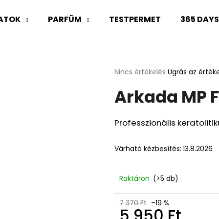
LATOK
PARFÜM
TESTPERMET
365 DAY
Mit keres?
A
Nincs értékelés
Ugrás az érték
termék
Arkada MP 
átlagos
KERESÉS
értékelése
5-
ből
Professzionális keratolit
0,0
Ajánljuk
csillag.
Várható kézbesítés:
13.8.2026
Raktáron
(>5 db)
7 370 Ft
–19 %
5 950 Ft