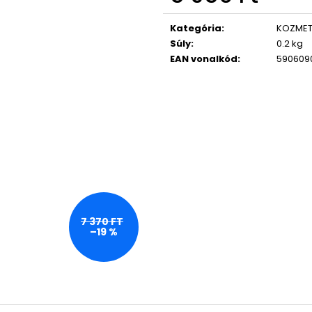
LASHCODE EYELASH SERUM
365 DAYS FOR 
Egységár:
NŐKNEK 50 ML
10 600 Ft
Kategória
:
KOZMET
Korábbi:
12 500 Ft
17 750 Ft
Súly
:
0.2 kg
EAN vonalkód
:
590609
7 370 FT
–19 %