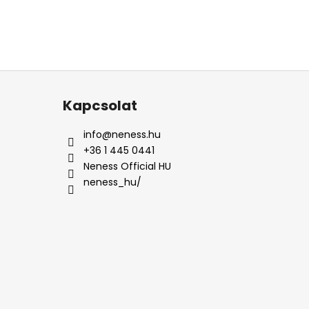
Kapcsolat
info
@
neness.hu
+36 1 445 0441
Neness Official HU
neness_hu/