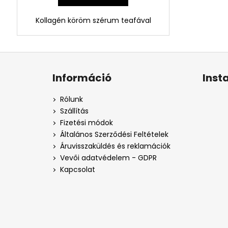
Kollagén köröm szérum teafával
L
á
Információ
Inst
b
l
Rólunk
é
Szállítás
c
Fizetési módok
Általános Szerződési Feltételek
Áruvisszaküldés és reklamációk
Vevői adatvédelem - GDPR
Kapcsolat