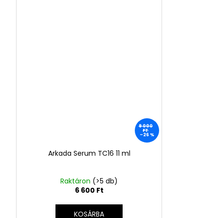
9 000
FT
–26 %
Arkada Serum TC16 11 ml
Raktáron
(>5 db)
6 600 Ft
KOSÁRBA