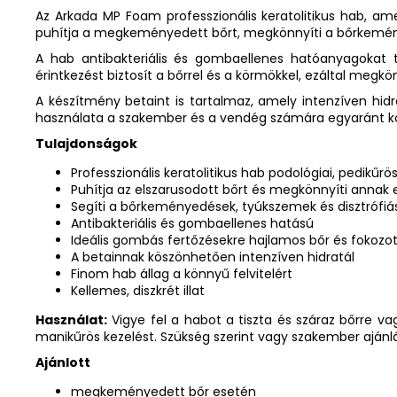
Az Arkada MP Foam professzionális keratolitikus hab, am
puhítja a megkeményedett bőrt, megkönnyíti a bőrkemény
A hab antibakteriális és gombaellenes hatóanyagokat
érintkezést biztosít a bőrrel és a körmökkel, ezáltal megkö
A készítmény betaint is tartalmaz, amely intenzíven hidr
használata a szakember és a vendég számára egyaránt k
Tulajdonságok
Professzionális keratolitikus hab podológiai, pedikűr
Puhítja az elszarusodott bőrt és megkönnyíti annak e
Segíti a bőrkeményedések, tyúkszemek és disztrófiá
Antibakteriális és gombaellenes hatású
Ideális gombás fertőzésekre hajlamos bőr és fokozot
A betainnak köszönhetően intenzíven hidratál
Finom hab állag a könnyű felvitelért
Kellemes, diszkrét illat
Használat:
Vigye fel a habot a tiszta és száraz bőrre va
manikűrös kezelést. Szükség szerint vagy szakember ajánl
Ajánlott
megkeményedett bőr esetén