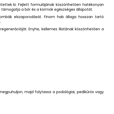
ztettek ki. Fejlett formulájának köszönhetően hatékonyan
 támogatja a bőr és a körmök egészséges állapotát.
ombák elszaporodását. Finom hab állaga hosszan tartó
.
 regenerációját. Enyhe, kellemes illatának köszönhetően a
 megpuhuljon, majd folytassa a podológiai, pedikűrös vagy