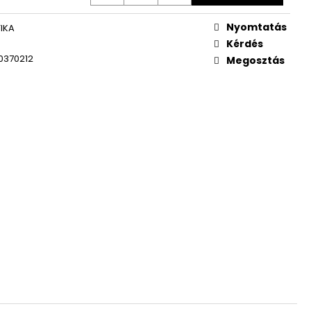
WOMEN ÚJ PARFÜM
Nyomtatás
IKA
Kérdés
0370212
Megosztás