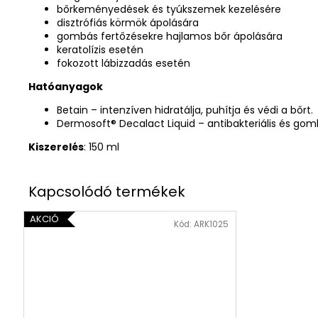
bőrkeményedések és tyúkszemek kezelésére
disztrófiás körmök ápolására
gombás fertőzésekre hajlamos bőr ápolására
keratolízis esetén
fokozott lábizzadás esetén
Hatóanyagok
Betain – intenzíven hidratálja, puhítja és védi a bőrt.
Dermosoft® Decalact Liquid – antibakteriális és go
Kiszerelés
: 150 ml
AKCIÓ
Kód:
ARK1025