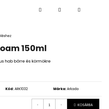
Keresés
Bejelentkezés
Kosár
S PARFÜMÖK
LAKÁSI ÉS AUTÓ ILLATOK
AJÁN
eléshez
Foam 150ml
ikus hab bőrre és körmökre
Kód:
ARK1032
Márka:
Arkada
Következő
KOSÁRBA