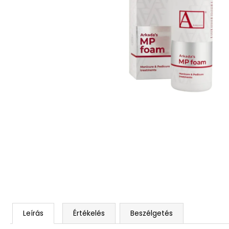
ARKADA SERUM TC16 11 ML
6 600 Ft
Korábbi:
9 000 Ft
Leírás
Értékelés
Beszélgetés