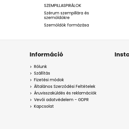
SZEMPILLASPIRÁLOK
Szérum szempillára és
szemöldökre
Szemöldök formázása
L
á
Információ
Inst
b
l
Rólunk
é
Szállítás
c
Fizetési módok
Általános Szerződési Feltételek
Áruvisszaküldés és reklamációk
Vevői adatvédelem - GDPR
Kapcsolat