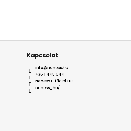
Kapcsolat
info
@
neness.hu
+36 1 445 0441
Neness Official HU
neness_hu/