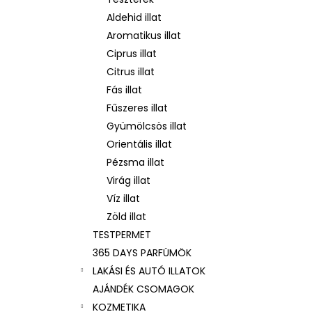
ARKADA SERUM TC16 11 ML
Aldehid illat
7 500 Ft
Korábbi:
9 000 Ft
Aromatikus illat
Ciprus illat
Citrus illat
Fás illat
Fűszeres illat
Gyümölcsös illat
Orientális illat
Pézsma illat
Virág illat
Víz illat
Zöld illat
TESTPERMET
365 DAYS PARFÜMÖK
LAKÁSI ÉS AUTÓ ILLATOK
AJÁNDÉK CSOMAGOK
KOZMETIKA