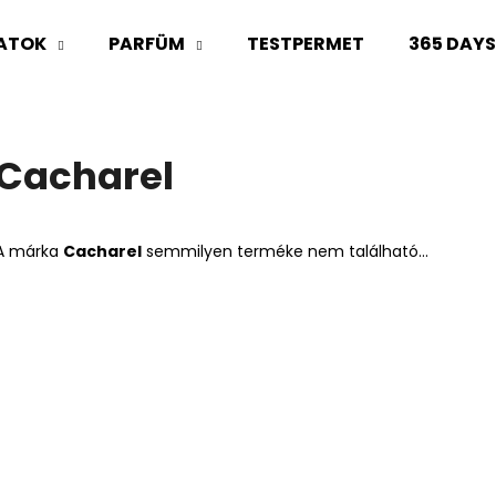
LATOK
PARFÜM
TESTPERMET
365 DAY
Mit keres?
Cacharel
KERESÉS
A márka
Cacharel
semmilyen terméke nem található...
Ajánljuk