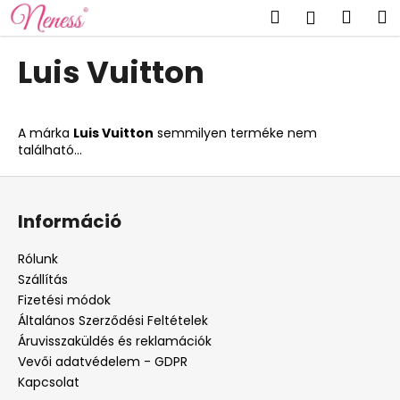
K
Ugrás
Keresés
Kosá
M
Bejelent
a
o
fő
Vissza
Vissza
s
tartalomhoz
Luis Vuitton
á
M
r
i
A márka
Luis Vuitton
semmilyen terméke nem
t
található...
k
L
e
á
r
Információ
b
e
l
s
Rólunk
é
?
Szállítás
c
Fizetési módok
Általános Szerződési Feltételek
Áruvisszaküldés és reklamációk
Vevői adatvédelem - GDPR
KERESÉS
Kapcsolat