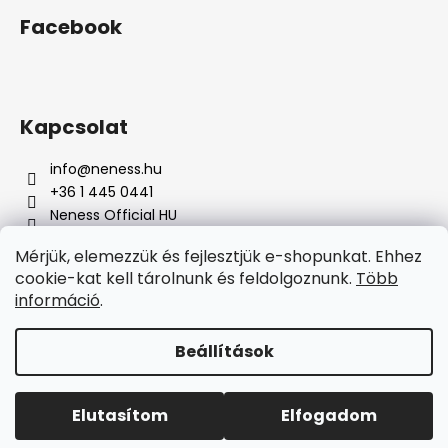
750
Ft
Facebook
Kapcsolat
info
@
neness.hu
+36 1 445 0441
Neness Official HU
neness_hu/
Mérjük, elemezzük és fejlesztjük e-shopunkat. Ehhez
cookie-kat kell tárolnunk és feldolgoznunk.
Több
Á
információ
.
r
Árukereső.hu
u
k
Beállítások
Shoptet készítette
e
r
Copyright 2026
Neness Official HU
. Minden jog
Elutasítom
Elfogadom
e
fenntartva.
s