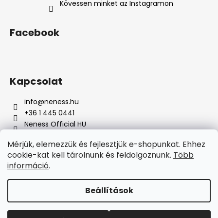
Kövessen minket az Instagramon
Facebook
Kapcsolat
info
@
neness.hu
+36 1 445 0441
Neness Official HU
neness_hu/
Mérjük, elemezzük és fejlesztjük e-shopunkat. Ehhez
cookie-kat kell tárolnunk és feldolgoznunk.
Több
Á
információ
.
r
Árukereső.hu
u
k
Beállítások
Shoptet készítette
e
r
Copyright 2026
Neness Official HU
. Minden jog