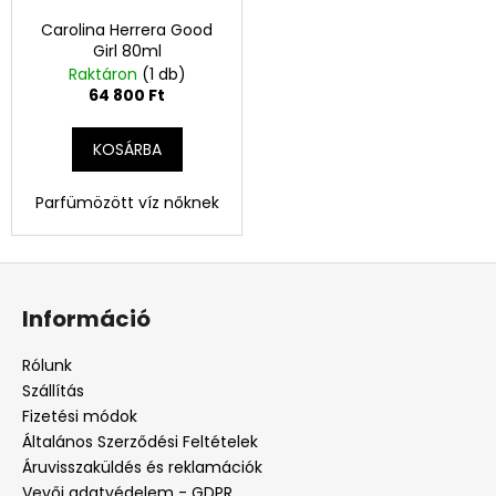
Carolina Herrera Good
Girl 80ml
Raktáron
(1 db)
64 800 Ft
KOSÁRBA
Parfümözött víz nőknek
L
á
Információ
b
l
Rólunk
é
Szállítás
c
Fizetési módok
Általános Szerződési Feltételek
Áruvisszaküldés és reklamációk
Vevői adatvédelem - GDPR