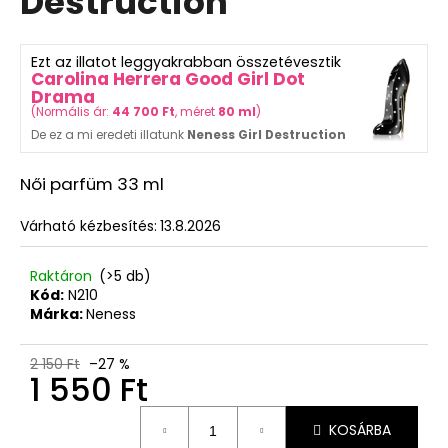
Destruction
000
ből
Ft
5,0
csillag.
Ezt az illatot leggyakrabban összetévesztik
Carolina Herrera Good Girl Dot
Drama
(
Normális ár:
44 700 Ft
, méret
80 ml
)
De ez a mi eredeti illatunk
Neness Girl Destruction
Női parfüm 33 ml
Várható kézbesítés:
13.8.2026
Raktáron
(>5 db)
Kód:
N210
Márka:
Neness
2 150 Ft
–27 %
1 550 Ft
Egységár:
KOSÁRBA