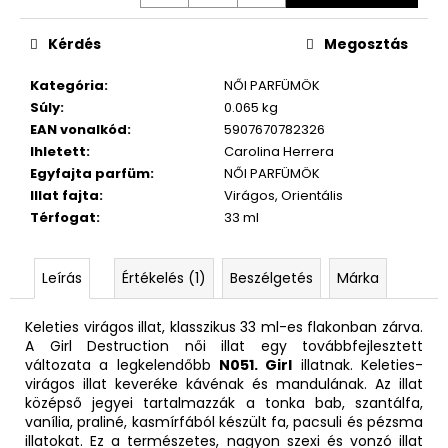
Kérdés
Megosztás
Kategória
:
NŐI PARFÜMÖK
Súly
:
0.065 kg
EAN vonalkód
:
5907670782326
Ihletett
:
Carolina Herrera
Egyfajta parfüm
:
NŐI PARFÜMÖK
Illat fajta
:
Virágos, Orientális
Térfogat
:
33 ml
Leírás
Értékelés (1)
Beszélgetés
Márka
Keleties virágos illat, klasszikus 33 ml-es flakonban zárva.
A Girl Destruction női illat egy továbbfejlesztett
változata a legkelendőbb
N051. Girl
illatnak. Keleties-
virágos illat keveréke kávénak és mandulának. Az illat
középső jegyei tartalmazzák a tonka bab, szantálfa,
vanília, praliné, kasmírfából készült fa, pacsuli és pézsma
illatokat. Ez a természetes, nagyon szexi és vonzó illat