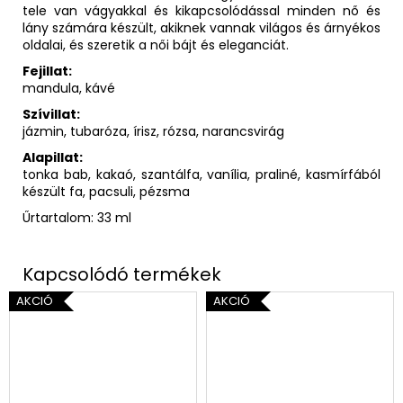
tele van vágyakkal és kikapcsolódással minden nő és
lány számára készült, akiknek vannak világos és árnyékos
oldalai, és szeretik a női bájt és eleganciát.
Fejillat:
mandula, kávé
Szívillat:
jázmin, tubaróza, írisz, rózsa, narancsvirág
Alapillat:
tonka bab, kakaó, szantálfa, vanília, praliné, kasmírfából
készült fa, pacsuli, pézsma
Űrtartalom: 33 ml
AKCIÓ
AKCIÓ