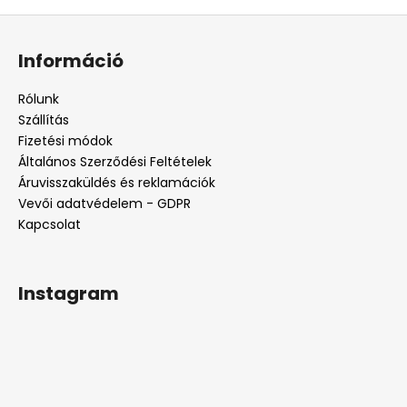
L
á
Információ
b
l
Rólunk
é
Szállítás
c
Fizetési módok
Általános Szerződési Feltételek
Áruvisszaküldés és reklamációk
Vevői adatvédelem - GDPR
Kapcsolat
Instagram