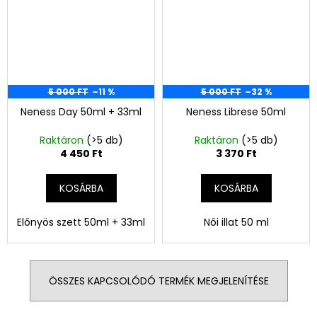
5 000 FT
–11 %
5 000 FT
–32 %
Neness Day 50ml + 33ml
Neness Librese 50ml
Raktáron
(>5 db)
Raktáron
(>5 db)
4 450 Ft
3 370 Ft
KOSÁRBA
KOSÁRBA
Előnyös szett 50ml + 33ml
Női illat 50 ml
ÖSSZES KAPCSOLÓDÓ TERMÉK MEGJELENÍTÉSE