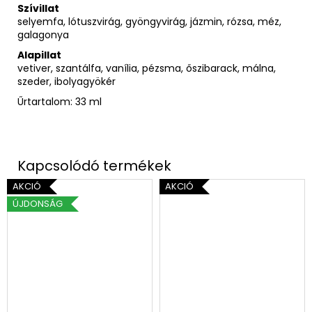
Szívillat
selyemfa, lótuszvirág, gyöngyvirág, jázmin, rózsa, méz,
galagonya
Alapillat
vetiver, szantálfa, vanília, pézsma, őszibarack, málna,
szeder, ibolyagyökér
Űrtartalom: 33 ml
AKCIÓ
AKCIÓ
ÚJDONSÁG