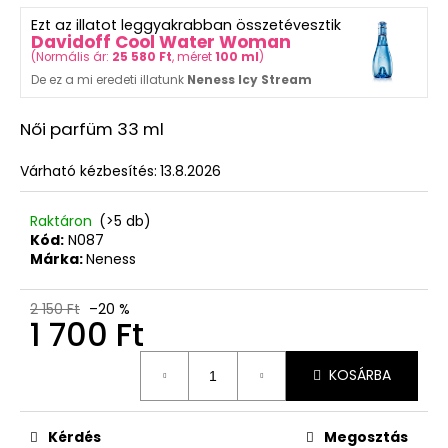
ből
ML
Ezt az illatot leggyakrabban összetévesztik
5,0
5
Davidoff Cool Water Woman
csillag.
550
(
Normális ár:
25 580 Ft
, méret
100 ml
)
Ft
De ez a mi eredeti illatunk
Neness Icy Stream
Korábbi:
8
100
Női parfüm 33 ml
Ft
Várható kézbesítés:
13.8.2026
Raktáron
(>5 db)
Kód:
N087
Márka:
Neness
2 150 Ft
–20 %
1 700 Ft
Egységár:
KOSÁRBA
Kérdés
Megosztás