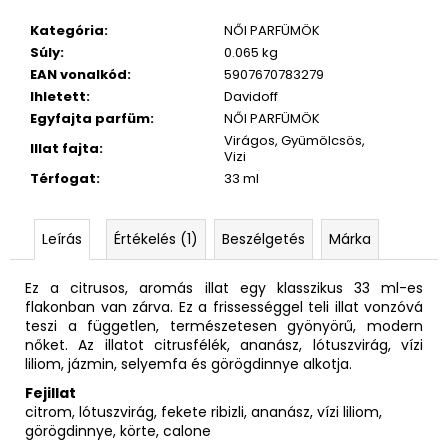
Kategória
:
NŐI PARFÜMÖK
Súly
:
0.065 kg
EAN vonalkód
:
5907670783279
Ihletett
:
Davidoff
Egyfajta parfüm
:
NŐI PARFÜMÖK
Virágos, Gyümölcsös,
Illat fajta
:
Vizi
Térfogat
:
33 ml
Leírás
Értékelés (1)
Beszélgetés
Márka
Ez a citrusos, aromás illat egy klasszikus 33 ml-es
flakonban van zárva. Ez a frissességgel teli illat vonzóvá
teszi a független, természetesen gyönyörű, modern
nőket. Az illatot citrusfélék, ananász, lótuszvirág, vízi
liliom, jázmin, selyemfa és görögdinnye alkotja.
Fejillat
citrom, lótuszvirág, fekete ribizli, ananász, vízi liliom,
görögdinnye, körte, calone