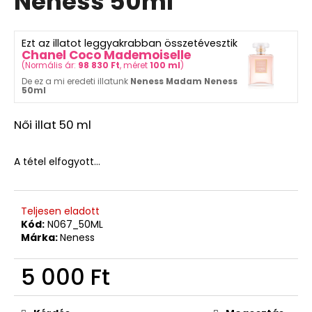
Neness 50ml
Ft
ből
0,0
csillag.
Ezt az illatot leggyakrabban összetévesztik
Chanel Coco Mademoiselle
(
Normális ár:
98 830 Ft
, méret
100 ml
)
De ez a mi eredeti illatunk
Neness Madam Neness
50ml
Női illat 50 ml
A tétel elfogyott…
Teljesen eladott
Kód:
N067_50ML
Márka:
Neness
5 000 Ft
Egységár: