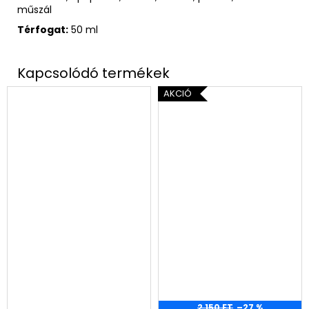
műszál
Térfogat:
50 ml
AKCIÓ
2 150 FT
–27 %