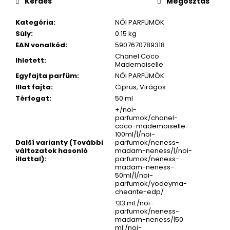
Kérdés
Megosztás
Kategória
:
NŐI PARFÜMÖK
Súly
:
0.15 kg
EAN vonalkód
:
5907670789318
Chanel Coco
Ihletett
:
Mademoiselle
Egyfajta parfüm
:
NŐI PARFÜMÖK
Illat fajta
:
Ciprus, Virágos
Térfogat
:
50 ml
+/noi-
parfumok/chanel-
coco-mademoiselle-
100ml/|/noi-
Další varianty (További
parfumok/neness-
változatok hasonló
madam-neness/|/noi-
illattal)
:
parfumok/neness-
madam-neness-
50ml/|/noi-
parfumok/yodeyma-
cheante-edp/
!33 ml:/noi-
parfumok/neness-
madam-neness/|50
ml:/noi-