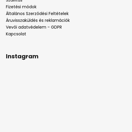
é
c
Fizetési módok
Általános Szerződési Feltételek
Áruvisszaküldés és reklamációk
Vevői adatvédelem - GDPR
Kapcsolat
Instagram