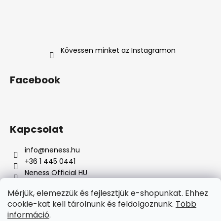
Kövessen minket az Instagramon
Facebook
Kapcsolat
info
@
neness.hu
+36 1 445 0441
Neness Official HU
neness_hu/
Mérjük, elemezzük és fejlesztjük e-shopunkat. Ehhez
cookie-kat kell tárolnunk és feldolgoznunk.
Több
Á
információ
.
r