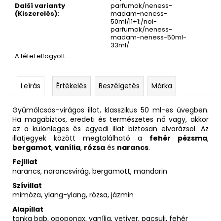
Další varianty
parfumok/neness-
(Kiszerelés)
:
madam-neness-
50ml/|1+1:/noi-
parfumok/neness-
madam-neness-50ml-
33ml/
A tétel elfogyott…
Leírás
Értékelés
Beszélgetés
Márka
Gyümölcsös–virágos illat, klasszikus 50 ml-es üvegben.
Ha magabiztos, eredeti és természetes nő vagy, akkor
ez a különleges és egyedi illat biztosan elvarázsol. Az
illatjegyek között megtalálható a
fehér pézsma
,
bergamot
,
vanília
,
rózsa
és
narancs
.
Fejillat
narancs, narancsvirág, bergamott, mandarin
Szívillat
mimóza, ylang-ylang, rózsa, jázmin
Alapillat
tonka bab, opoponax, vanília, vetiver, pacsuli, fehér