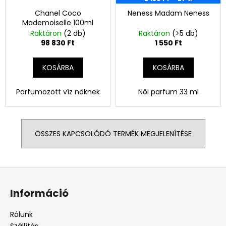
Chanel Coco
Neness Madam Neness
Mademoiselle 100ml
Raktáron
(2 db)
Raktáron
(>5 db)
98 830 Ft
1 550 Ft
KOSÁRBA
KOSÁRBA
Parfümözött víz nőknek
Női parfüm 33 ml
ÖSSZES KAPCSOLÓDÓ TERMÉK MEGJELENÍTÉSE
L
á
Információ
b
l
Rólunk
Szállítás