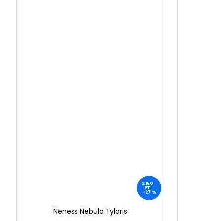
2 150
FT
–27 %
Neness Nebula Tylaris