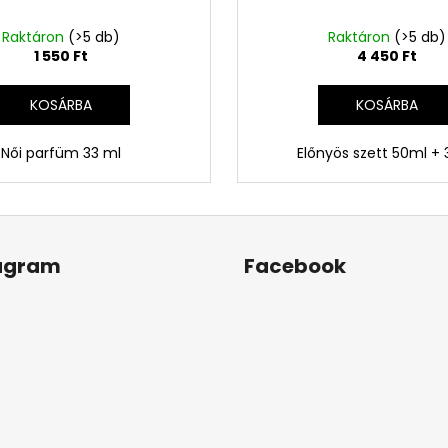
Raktáron
(>5 db)
Raktáron
(>5 db)
1 550 Ft
4 450 Ft
KOSÁRBA
KOSÁRBA
Női parfüm 33 ml
Előnyös szett 50ml +
agram
Facebook