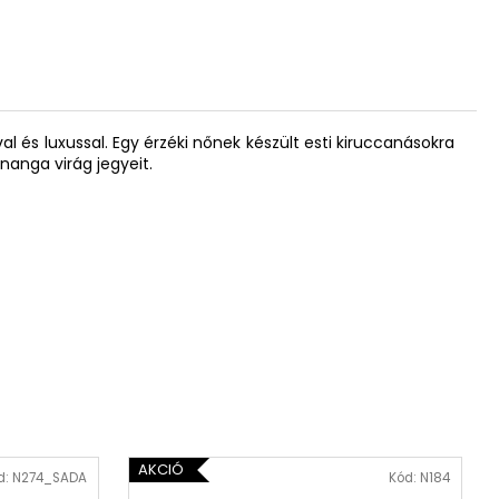
al és luxussal. Egy érzéki nőnek készült esti kiruccanásokra
ananga virág jegyeit.
AKCIÓ
d:
N274_SADA
Kód:
N184