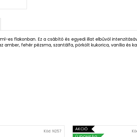
ml-es flakonban. Ez a csábító és egyedi illat elbűvöl intenzitásáv
az amber, fehér pézsma, szantálfa, pörkölt kukorica, vanília és k
AKCIÓ
Kód:
N257
Kó
ÚJDONSÁG