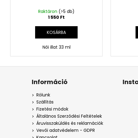
Raktáron
(>5 db)
1 550 Ft
KOSÁRBA
Női illat 33 ml
L
á
Információ
Inst
b
l
Rólunk
é
Szállítás
c
Fizetési módok
Általános Szerződési Feltételek
Áruvisszaküldés és reklamációk
Vevői adatvédelem - GDPR
Kapcsolat