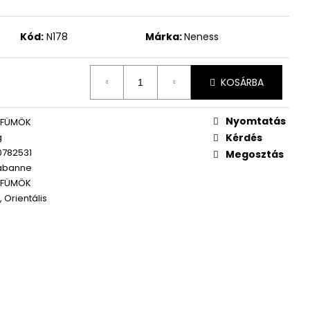
WOMEN ÚJ PARFÜM
Kód:
N178
Márka:
Neness
KOSÁRBA
Nyomtatás
RFÜMÖK
g
Kérdés
0782531
Megosztás
abanne
RFÜMÖK
 Orientális