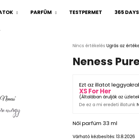
LATOK
PARFÜM
TESTPERMET
365 DAY
y
Mit keres?
A
Nincs értékelés
Ugrás az érték
termék
Neness Pure
átlagos
KERESÉS
értékelése
5-
ből
0,0
Ajánljuk
Ezt az illatot leggyak
csillag.
XS For Her
(
Általában árulják az üzlet
De ez a mi eredeti illatunk
Női parfüm 33 ml
Várható kézbesítés:
13.8.2026