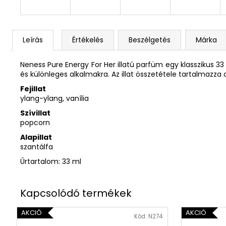
Leírás
Értékelés
Beszélgetés
Márka
Neness Pure Energy For Her illatú parfüm egy klasszikus 33 
és különleges alkalmakra. Az illat összetétele tartalmazza 
Fejillat
ylang-ylang, vanília
Szívillat
popcorn
Alapillat
szantálfa
Űrtartalom: 33 ml
AKCIÓ
AKCIÓ
Kód:
N274