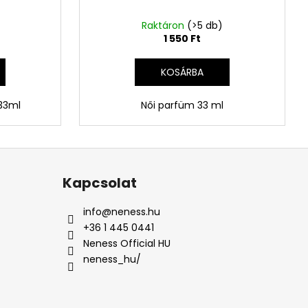
Raktáron
(>5 db)
1 550 Ft
KOSÁRBA
 33ml
Női parfüm 33 ml
Kapcsolat
info
@
neness.hu
+36 1 445 0441
Neness Official HU
neness_hu/