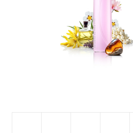
ARKADA SERUM TC16 11 ML
6 600 Ft
Korábbi:
9 000 Ft