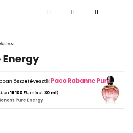
Keresés
Bejelentkezés
Kosár
S PARFÜMÖK
LAKÁSI ÉS AUTÓ ILLATOK
AJÁN
eléshez
 Energy
Paco Rabanne Pure
rabban összetévesztik
ekben
19 100 Ft
, méret
30 ml
)
Neness Pure Energy
Következő