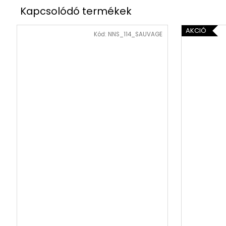
AKCIÓ
Kód:
NNS_114_SAUVAGE