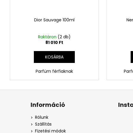
Dior Sauvage 100ml
Ne
Raktáron
(2 db)
81 010 Ft
KOSÁRBA
Parfüm férfiaknak
Parf
L
á
Információ
Inst
b
l
Rólunk
é
Szállítás
c
Fizetési módok