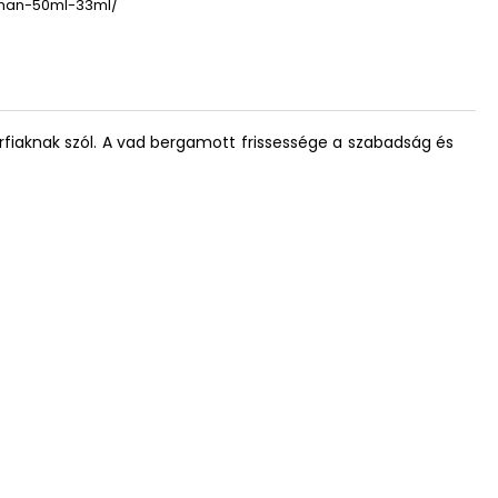
man-50ml-33ml/
férfiaknak szól. A vad bergamott frissessége a szabadság és