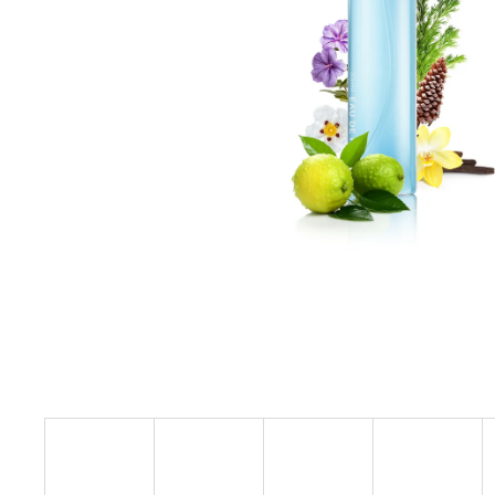
ARKADA SERUM TC16 11 ML
6 600 Ft
Korábbi:
9 000 Ft