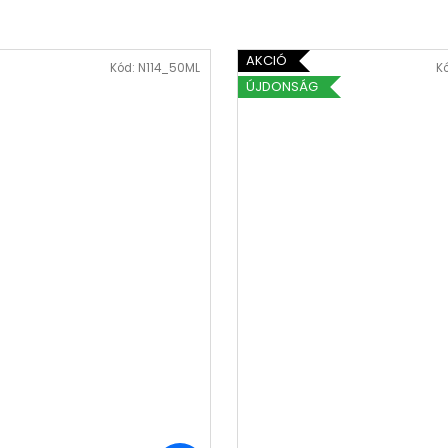
AKCIÓ
Kód:
N114_50ML
K
ÚJDONSÁG