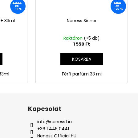
5 000
2 150
FT
FT
–11 %
–27 %
 + 33ml
Neness Sinner
Raktáron
(>5 db)
1 550 Ft
KOSÁRBA
 33ml
Férfi parfüm 33 ml
Kapcsolat
info
@
neness.hu
+36 1 445 0441
Neness Official HU