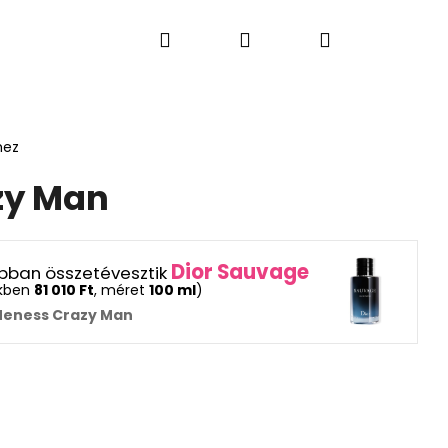
Keresés
Bejelentkezés
Kosár
S PARFÜMÖK
LAKÁSI ÉS AUTÓ ILLATOK
AJÁN
hez
zy Man
Dior Sauvage
rabban összetévesztik
ekben
81 010 Ft
, méret
100 ml
)
Neness Crazy Man
Következő