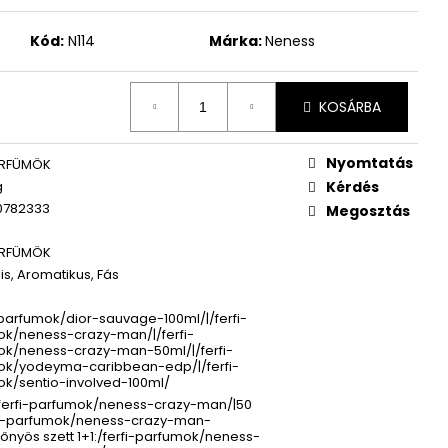
WOMEN ÚJ PARFÜM
Kód:
N114
Márka:
Neness
KOSÁRBA
Nyomtatás
ARFÜMÖK
g
Kérdés
0782333
Megosztás
ARFÜMÖK
is, Aromatikus, Fás
-parfumok/dior-sauvage-100ml/|/ferfi-
k/neness-crazy-man/|/ferfi-
k/neness-crazy-man-50ml/|/ferfi-
ok/yodeyma-caribbean-edp/|/ferfi-
k/sentio-involved-100ml/
/ferfi-parfumok/neness-crazy-man/|50
fi-parfumok/neness-crazy-man-
lőnyös szett 1+1:/ferfi-parfumok/neness-