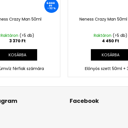
5 000
FT
–32 %
ness Crazy Man 50ml
Neness Crazy Man 50ml
Raktáron
(>5 db)
Raktáron
(>5 db)
3 370 Ft
4 450 Ft
KOSÁRBA
KOSÁRBA
ümvíz férfiak számára
Előnyös szett 50ml +
agram
Facebook