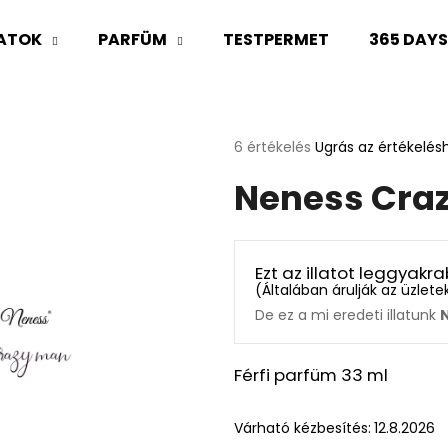
LATOK
PARFÜM
TESTPERMET
365 DAY
Mit keres?
A
6 értékelés
Ugrás az értékelés
termék
Neness Cra
átlagos
KERESÉS
értékelése
5-
ből
5,0
Ajánljuk
Ezt az illatot leggyak
csillag.
(
Általában árulják az üzlet
De ez a mi eredeti illatunk
Férfi parfüm 33 ml
Várható kézbesítés:
12.8.2026