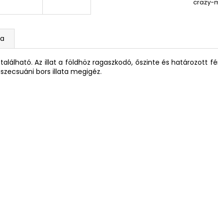
crazy-
ka
 található. Az illat a földhöz ragaszkodó, őszinte és határozott 
szecsuáni bors illata megigéz.