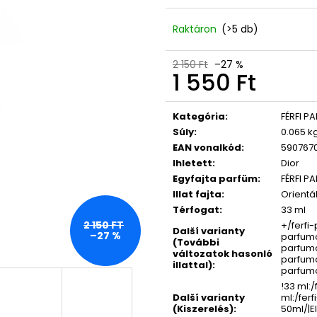
LASHCODE EYELASH SERUM
365 DAYS FOR 
NŐKNEK 50 ML
10 600 Ft
Raktáron
(>5 db)
Korábbi:
12 500 Ft
17 750 Ft
2 150 Ft
–27 %
1 550 Ft
Egységár:
Kategória
:
FÉRFI P
Súly
:
0.065 k
EAN vonalkód
:
590767
Ihletett
:
Dior
Egyfajta parfüm
:
FÉRFI P
Illat fajta
:
Orientál
Térfogat
:
33 ml
2 150 FT
+/ferfi
Další varianty
–27 %
parfumo
(További
parfumo
változatok hasonló
parfum
illattal)
:
parfumo
!33 ml:
Další varianty
ml:/fer
(Kiszerelés)
:
50ml/|E