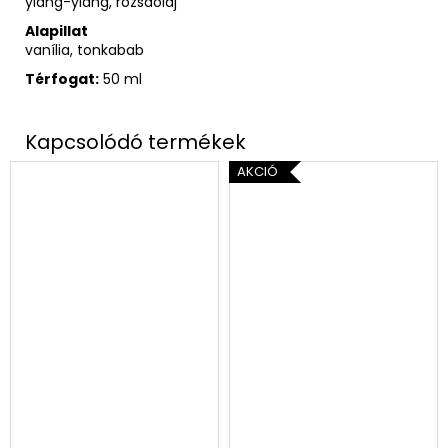
ylang-ylang, rózsaolaj
Alapillat
vanília, tonkabab
Térfogat
:
50 ml
AKCIÓ