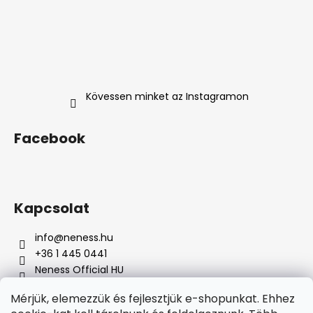
Kövessen minket az Instagramon
Facebook
Kapcsolat
info
@
neness.hu
+36 1 445 0441
Neness Official HU
neness_hu/
Mérjük, elemezzük és fejlesztjük e-shopunkat. Ehhez