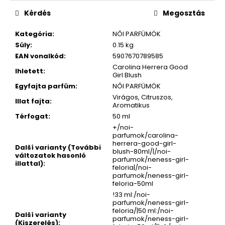
Kérdés
Megosztás
Kategória
:
NŐI PARFÜMÖK
Súly
:
0.15 kg
EAN vonalkód
:
5907670789585
Carolina Herrera Good
Ihletett
:
Girl Blush
Egyfajta parfüm
:
NŐI PARFÜMÖK
Virágos, Citruszos,
Illat fajta
:
Aromatikus
Térfogat
:
50 ml
+/noi-
parfumok/carolina-
herrera-good-girl-
Další varianty (További
blush-80ml/|/noi-
változatok hasonló
parfumok/neness-girl-
illattal)
:
feloria|/noi-
parfumok/neness-girl-
feloria-50ml
!33 ml:/noi-
parfumok/neness-girl-
feloria/|50 ml:/noi-
Další varianty
parfumok/neness-girl-
(Kiszerelés)
: