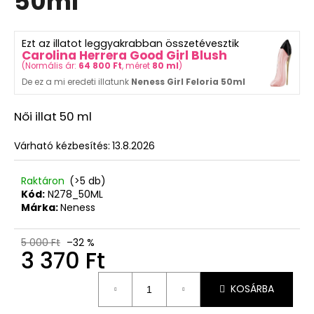
50ml
750
ből
Ft
0,0
csillag.
Ezt az illatot leggyakrabban összetévesztik
Carolina Herrera Good Girl Blush
(
Normális ár:
64 800 Ft
, méret
80 ml
)
De ez a mi eredeti illatunk
Neness Girl Feloria 50ml
Női illat 50 ml
Várható kézbesítés:
13.8.2026
Raktáron
(>5 db)
Kód:
N278_50ML
Márka:
Neness
5 000 Ft
–32 %
3 370 Ft
Egységár:
KOSÁRBA