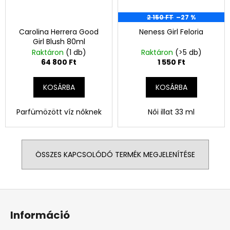
2 150 FT
–27 %
Carolina Herrera Good
Neness Girl Feloria
Girl Blush 80ml
Raktáron
(1 db)
Raktáron
(>5 db)
64 800 Ft
1 550 Ft
KOSÁRBA
KOSÁRBA
Parfümözött víz nőknek
Női illat 33 ml
ÖSSZES KAPCSOLÓDÓ TERMÉK MEGJELENÍTÉSE
L
á
Információ
b