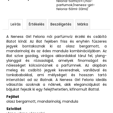
feloria-50ml/|1+1:/noi-
parfumok/neness-girl-
feloria-50ml-33ml/
Leírás
Értékelés
Beszélgetés
Márka
A Neness Girl Feloria női parfümvíz érzéki és csábító
illatot kínál. Az illat fejében friss és enyhén fűszeres
jegyek bontakoznak ki az olasz bergamott, a
mandarinolaj és az édes mandula kombinációjában. Az
illat szíve gazdag, virágos akkordokkal tárul fel, ylang-
ylanggal és rózsaolajjal, amelyek finomságot és
nőiességet kölcsönöznek a parfümnek. Az alapban
meleg és csábító jegyek keverednek, vaníliával és
tonkababokkal, ami mélységet és hosszan tartó
intenzitást ad az illatnak. A Neness Girl Feloria ideális
választás azoknak a nőknek, akik eleganciájukat és
bájukat fejezik ki egy felejthetetlen, kifinomult illattal.
Fejillat
olasz bergamott, mandarinolaj, mandula
Szívillat