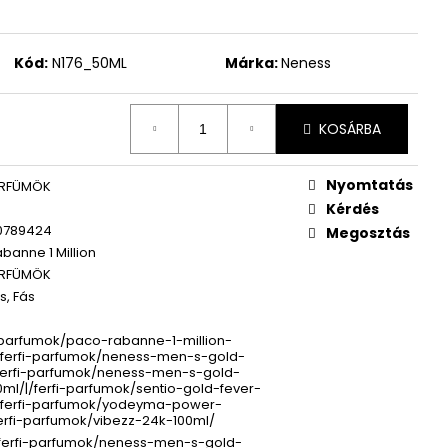
WOMEN ÚJ PARFÜM
Kód:
N176_50ML
Márka:
Neness
KOSÁRBA
Nyomtatás
ARFÜMÖK
Kérdés
0789424
Megosztás
banne 1 Million
ARFÜMÖK
s, Fás
-parfumok/paco-rabanne-1-million-
/ferfi-parfumok/neness-men-s-gold-
ferfi-parfumok/neness-men-s-gold-
ml/|/ferfi-parfumok/sentio-gold-fever-
|/ferfi-parfumok/yodeyma-power-
erfi-parfumok/vibezz-24k-100ml/
/ferfi-parfumok/neness-men-s-gold-