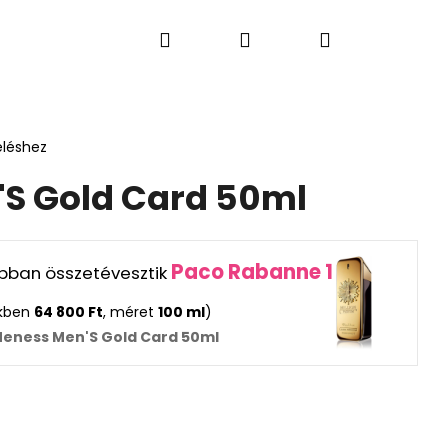
Keresés
Bejelentkezés
Kosár
S PARFÜMÖK
LAKÁSI ÉS AUTÓ ILLATOK
AJÁN
eléshez
S Gold Card 50ml
Paco Rabanne 1
rabban összetévesztik
ekben
64 800 Ft
, méret
100 ml
)
Neness Men'S Gold Card 50ml
Következő