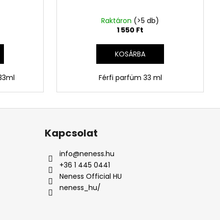
Raktáron
(>5 db)
1 550 Ft
KOSÁRBA
 33ml
Férfi parfüm 33 ml
Kapcsolat
info
@
neness.hu
+36 1 445 0441
Neness Official HU
neness_hu/