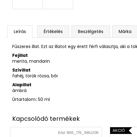
Leírás
Értékelés
Beszélgetés
Márka
Fűszeres illat. Ezt az illatot egy érett férfi választja, ak
Fejillat
menta, mandarin
Szívillat
fahéj, török rózsa, bőr
Alapillat
ámbrá
Űrtartalom
:
50 ml
AKCIÓ
Kód:
NNS_176_1MILLION