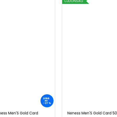
ÚJDONSÁG
2 150
FT
–27 %
ess Men'S Gold Card
Neness Men'S Gold Card 50