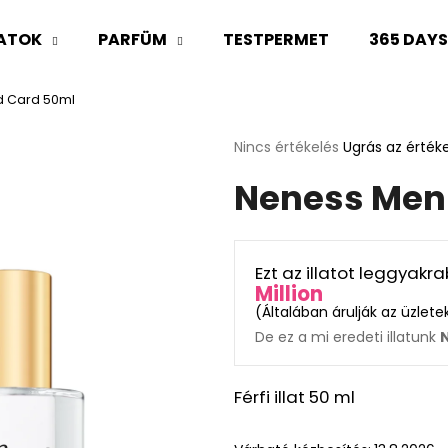
LATOK
PARFÜM
TESTPERMET
365 DAY
d Card 50ml
Mit keres?
A
Nincs értékelés
Ugrás az érték
termék
Neness Men'
átlagos
KERESÉS
értékelése
5-
ből
0,0
Ajánljuk
Ezt az illatot leggyak
csillag.
Million
(
Általában árulják az üzlet
De ez a mi eredeti illatunk
Férfi illat 50 ml