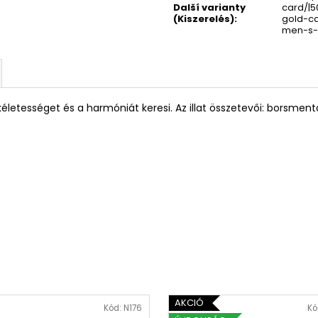
Další varianty
card/|5
(Kiszerelés)
:
gold-ca
men-s-
i a tökéletességet és a harmóniát keresi. Az illat összetevői: bors
AKCIÓ
Kód:
N176
Kó