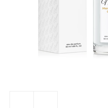
ARKADA SERUM TC16 11 ML
6 600 Ft
Korábbi:
9 000 Ft