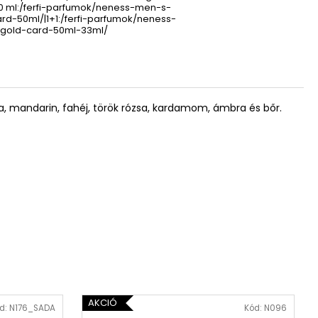
0 ml:/ferfi-parfumok/neness-men-s-
rd-50ml/|1+1:/ferfi-parfumok/neness-
gold-card-50ml-33ml/
menta, mandarin, fahéj, török rózsa, kardamom, ámbra és bőr.
AKCIÓ
d:
N176_SADA
Kód:
N096