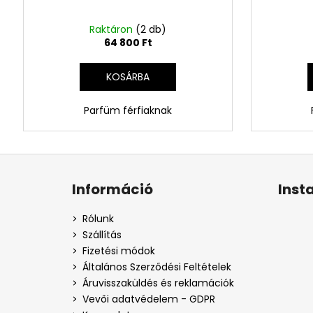
Raktáron
(2 db)
64 800 Ft
KOSÁRBA
Parfüm férfiaknak
L
á
Információ
Inst
b
l
Rólunk
é
Szállítás
c
Fizetési módok
Általános Szerződési Feltételek
Áruvisszaküldés és reklamációk
Vevői adatvédelem - GDPR