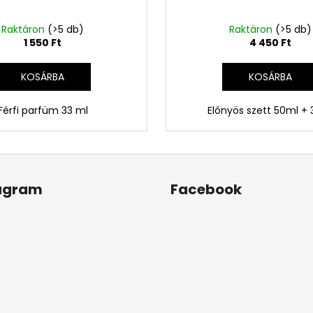
Raktáron
(>5 db)
Raktáron
(>5 db)
1 550 Ft
4 450 Ft
KOSÁRBA
KOSÁRBA
Férfi parfüm 33 ml
Előnyös szett 50ml +
agram
Facebook