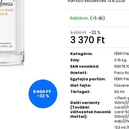
Várható kézbesítés:
13.8.2026
LASHCODE EYELASH SERUM
365 DAYS FOR 
NŐKNEK 50 ML
10 600 Ft
Korábbi:
12 500 Ft
17 750 Ft
Raktáron
(>5 db)
5 000 Ft
–32 %
3 370 Ft
Egységár:
Kategória
:
FÉRFI P
Súly
:
0.15 kg
EAN vonalkód
:
590767
Ihletett
:
Paco Ra
Egyfajta parfüm
:
FÉRFI P
Illat fajta
:
Fűszere
5 000 FT
Térfogat
:
50 ml
–32 %
+/ferfi
Další varianty
100ml/|
(További
card/|/
változatok hasonló
card-50
illattal)
:
100ml/
edp/|/f
!33 ml: