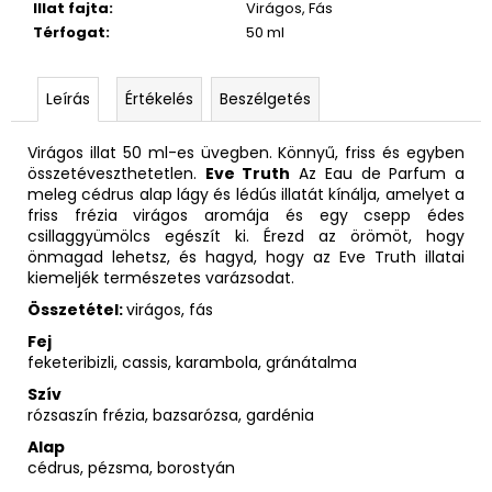
Illat fajta
:
Virágos, Fás
Térfogat
:
50 ml
Leírás
Értékelés
Beszélgetés
Virágos illat 50 ml-es üvegben.
Könnyű, friss és egyben
összetéveszthetetlen.
Eve Truth
Az Eau de Parfum a
meleg cédrus alap lágy és lédús illatát kínálja, amelyet a
friss frézia virágos aromája és egy csepp édes
csillaggyümölcs egészít ki. Érezd az örömöt, hogy
önmagad lehetsz, és hagyd, hogy az Eve Truth illatai
kiemeljék természetes varázsodat.
Összetétel:
virágos, fás
Fej
feketeribizli, cassis, karambola, gránátalma
Szív
rózsaszín frézia, bazsarózsa, gardénia
Alap
cédrus, pézsma, borostyán