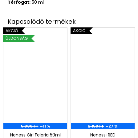
Térfogat:
50 ml
AKCIÓ
AKCIÓ
ÚJDONSÁG
5 000 FT
–11 %
2 150 FT
–27 %
Neness Girl Feloria 50ml
Nenessi RED