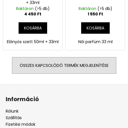
+ 33ml
Raktáron
(>5 db)
Raktáron
(>5 db)
4 450 Ft
1 550 Ft
KOSÁRBA
KOSÁRBA
Előnyös szett 50ml + 33ml
Női parfüm 33 ml
ÖSSZES KAPCSOLÓDÓ TERMÉK MEGJELENÍTÉSE
L
á
Információ
b
l
Rólunk
é
Szállítás
c
Fizetési módok