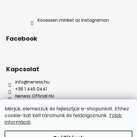
Kövessen minket az Instagramon
Facebook
Kapcsolat
info
@
neness.hu
+36 1 445 0441
Neness Official HU
neness_hu/
Mérjük, elemezzük és fejlesztjük e-shopunkat. Ehhez
cookie-kat kell tárolnunk és feldolgoznunk.
Több
Á
információ
.
r
Árukereső.hu
u