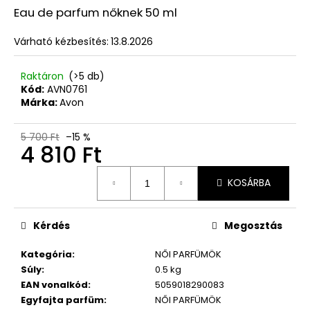
Ft
ből
Eau de parfum nőknek
50 ml
0,0
csillag.
Várható kézbesítés:
13.8.2026
Raktáron
(>5 db)
Kód:
AVN0761
Márka:
Avon
5 700 Ft
–15 %
4 810 Ft
Egységár:
KOSÁRBA
Kérdés
Megosztás
Kategória
:
NŐI PARFÜMÖK
Súly
:
0.5 kg
EAN vonalkód
:
5059018290083
Egyfajta parfüm
:
NŐI PARFÜMÖK