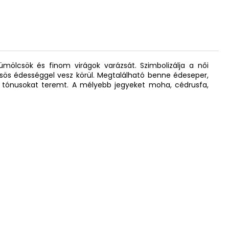
ümölcsök és finom virágok varázsát. Szimbolizálja a női
lcsös édességgel vesz körül. Megtalálható benne édeseper,
os tónusokat teremt. A mélyebb jegyeket moha, cédrusfa,