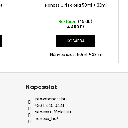
et
Neness Girl Feloria 50ml + 33ml
Raktáron
(>5 db)
4 450 Ft
KOSÁRBA
Előnyös szett 50ml + 33ml
Kapcsolat
info
@
neness.hu
+36 1 445 0441
Neness Official HU
neness_hu/