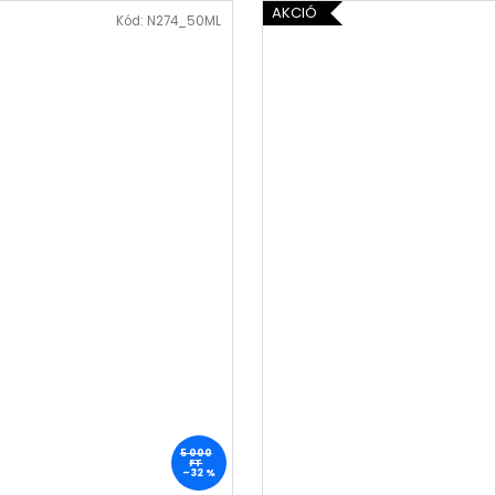
AKCIÓ
Kód:
N274_50ML
5 000
FT
–32 %