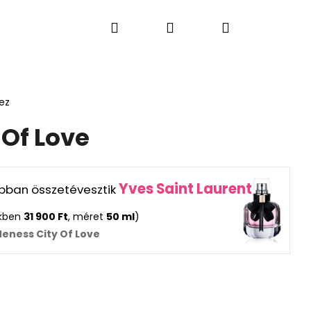
Keresés
Bejelentkezés
Kosár
S PARFÜMÖK
LAKÁSI ÉS AUTÓ ILLATOK
AJÁN
ez
 Of Love
Yves Saint Laurent
rabban összetévesztik
ekben
31 900 Ft
, méret
50 ml
)
eness City Of Love
Következő