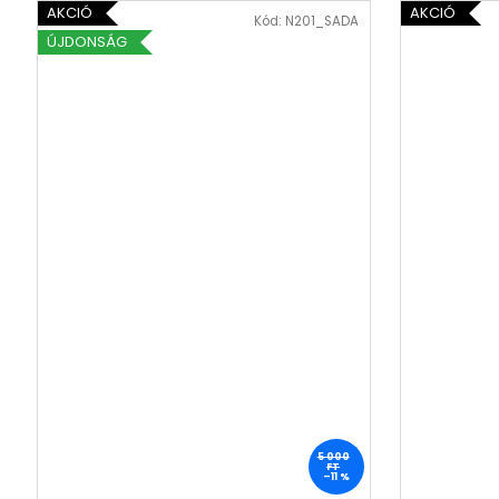
AKCIÓ
AKCIÓ
Kód:
N201_SADA
ÚJDONSÁG
5 000
FT
–11 %