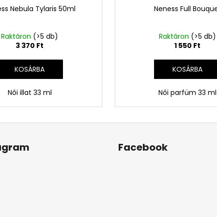
ss Nebula Tylaris 50ml
Neness Full Bouqu
Raktáron
(>5 db)
Raktáron
(>5 db)
3 370 Ft
1 550 Ft
KOSÁRBA
KOSÁRBA
Női illat 33 ml
Női parfüm 33 ml
agram
Facebook