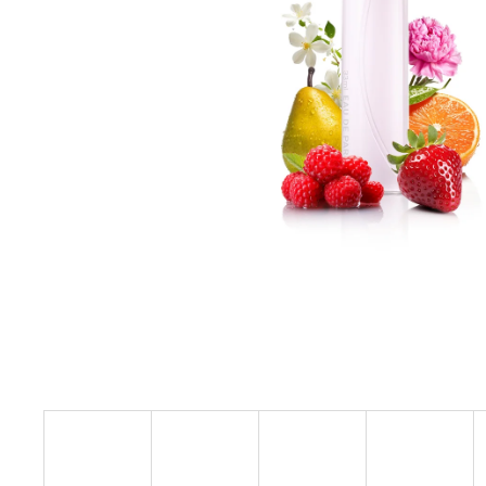
ARKADA SERUM TC16 11 ML
6 600 Ft
Korábbi:
9 000 Ft