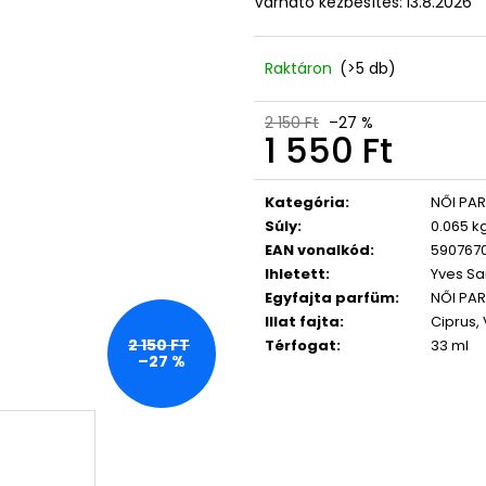
Várható kézbesítés:
13.8.2026
LASHCODE EYELASH SERUM
365 DAYS FOR 
NŐKNEK 50 ML
10 600 Ft
Korábbi:
12 500 Ft
17 750 Ft
Raktáron
(>5 db)
2 150 Ft
–27 %
1 550 Ft
Egységár:
Kategória
:
NŐI PA
Súly
:
0.065 k
EAN vonalkód
:
590767
Ihletett
:
Yves Sa
Egyfajta parfüm
:
NŐI PA
Illat fajta
:
Ciprus,
2 150 FT
Térfogat
:
33 ml
–27 %