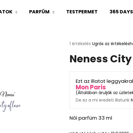
LATOK
PARFÜM
TESTPERMET
365 DAY
Mit keres?
A
1 értékelés
Ugrás az értékelésh
termék
Neness City
átlagos
KERESÉS
értékelése
5-
ből
5,0
Ajánljuk
Ezt az illatot leggyak
csillag.
Mon Paris
(
Általában árulják az üzlet
De ez a mi eredeti illatunk
N
Női parfüm 33 ml