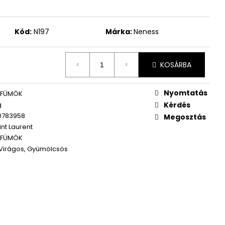
WOMEN ÚJ PARFÜM
Kód:
N197
Márka:
Neness
KOSÁRBA
Nyomtatás
RFÜMÖK
g
Kérdés
0783958
Megosztás
int Laurent
RFÜMÖK
 Virágos, Gyümölcsös