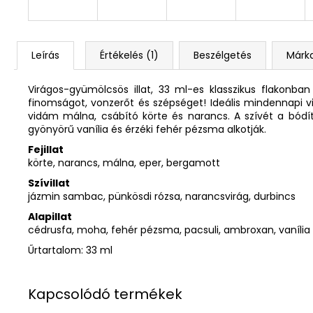
Leírás
Értékelés (1)
Beszélgetés
Márk
Virágos-gyümölcsös illat, 33 ml-es klasszikus flakonba
finomságot, vonzerőt és szépséget! Ideális mindennapi vi
vidám málna, csábító körte és narancs. A szívét a bódí
gyönyörű vanília és érzéki fehér pézsma alkotják.
Fejillat
körte, narancs, málna, eper, bergamott
Szívillat
jázmin sambac, pünkösdi rózsa, narancsvirág, durbincs
Alapillat
cédrusfa, moha, fehér pézsma, pacsuli, ambroxan, vanília
Űrtartalom: 33 ml