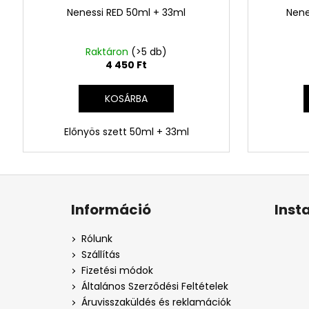
Nenessi RED 50ml + 33ml
Nene
Raktáron
(>5 db)
4 450 Ft
KOSÁRBA
Előnyös szett 50ml + 33ml
L
á
Információ
Inst
b
l
Rólunk
é
Szállítás
c
Fizetési módok
Általános Szerződési Feltételek
Áruvisszaküldés és reklamációk