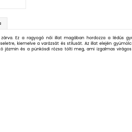
a
n zárva. Ez a ragyogó női illat magában hordozza a lédús gy
seletre, kiemelve a varázsát és stílusát. Az illat elején gyümö
tó jázmin és a pünkösdi rózsa tölti meg, ami izgalmas virág