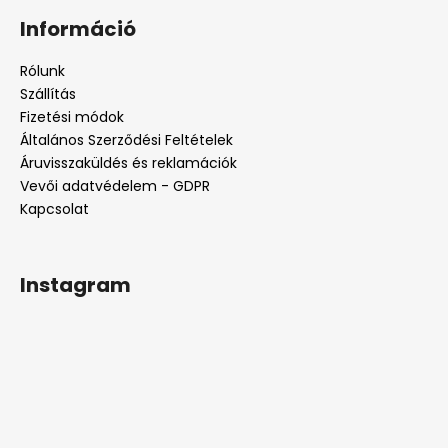
á
Információ
b
l
Rólunk
é
Szállítás
c
Fizetési módok
Általános Szerződési Feltételek
Áruvisszaküldés és reklamációk
Vevői adatvédelem - GDPR
Kapcsolat
Instagram