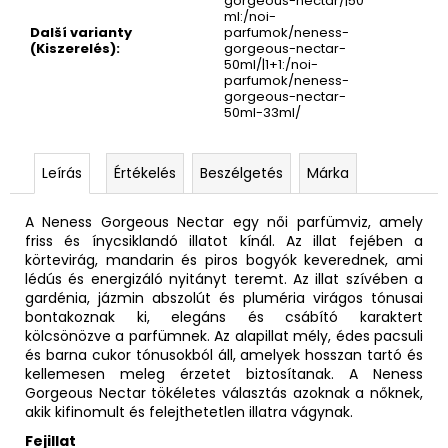
gorgeous-nectar/|50
ml:/noi-
Další varianty
parfumok/neness-
(Kiszerelés)
:
gorgeous-nectar-
50ml/|1+1:/noi-
parfumok/neness-
gorgeous-nectar-
50ml-33ml/
Leírás
Értékelés
Beszélgetés
Márka
A Neness Gorgeous Nectar egy női parfümviz, amely
friss és ínycsiklandó illatot kínál. Az illat fejében a
körtevirág, mandarin és piros bogyók keverednek, ami
lédús és energizáló nyitányt teremt. Az illat szívében a
gardénia, jázmin abszolút és pluméria virágos tónusai
bontakoznak ki, elegáns és csábító karaktert
kölcsönözve a parfümnek. Az alapillat mély, édes pacsuli
és barna cukor tónusokból áll, amelyek hosszan tartó és
kellemesen meleg érzetet biztosítanak. A Neness
Gorgeous Nectar tökéletes választás azoknak a nőknek,
akik kifinomult és felejthetetlen illatra vágynak.
Fejillat