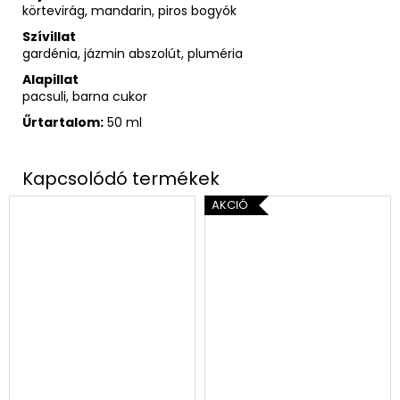
körtevirág, mandarin, piros bogyók
Szívillat
gardénia, jázmin abszolút, pluméria
Alapillat
pacsuli, barna cukor
Űrtartalom:
50 ml
AKCIÓ