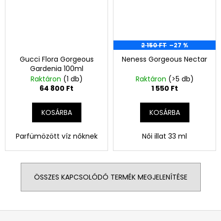
2 150 FT
–27 %
Gucci Flora Gorgeous
Neness Gorgeous Nectar
Gardenia 100ml
Raktáron
(1 db)
Raktáron
(>5 db)
64 800 Ft
1 550 Ft
KOSÁRBA
KOSÁRBA
Parfümözött víz nőknek
Női illat 33 ml
ÖSSZES KAPCSOLÓDÓ TERMÉK MEGJELENÍTÉSE
L