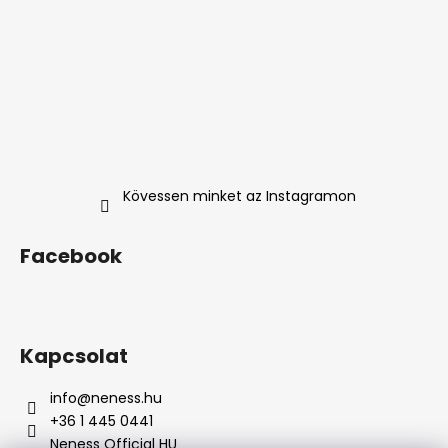
Kövessen minket az Instagramon
Facebook
Kapcsolat
info
@
neness.hu
+36 1 445 0441
Neness Official HU