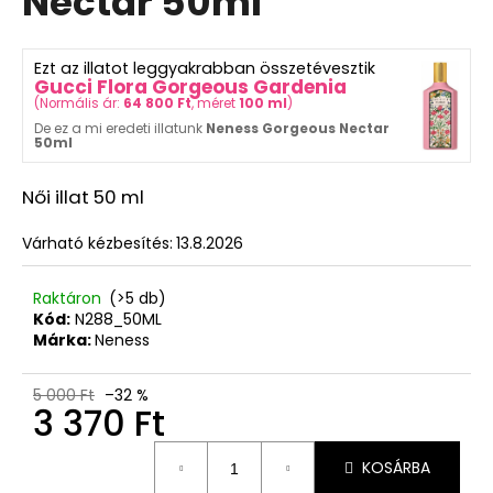
Nectar 50ml
Ft
ből
0,0
csillag.
Ezt az illatot leggyakrabban összetévesztik
Gucci Flora Gorgeous Gardenia
(
Normális ár:
64 800 Ft
, méret
100 ml
)
De ez a mi eredeti illatunk
Neness Gorgeous Nectar
50ml
Női illat 50 ml
Várható kézbesítés:
13.8.2026
Raktáron
(>5 db)
Kód:
N288_50ML
Márka:
Neness
5 000 Ft
–32 %
3 370 Ft
Egységár:
KOSÁRBA