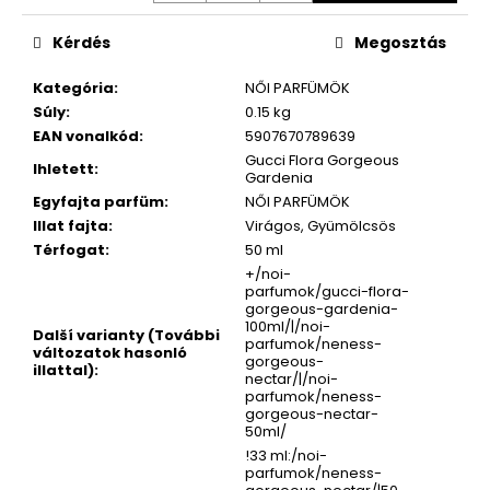
Kérdés
Megosztás
Kategória
:
NŐI PARFÜMÖK
Súly
:
0.15 kg
EAN vonalkód
:
5907670789639
Gucci Flora Gorgeous
Ihletett
:
Gardenia
Egyfajta parfüm
:
NŐI PARFÜMÖK
Illat fajta
:
Virágos, Gyümölcsös
Térfogat
:
50 ml
+/noi-
parfumok/gucci-flora-
gorgeous-gardenia-
100ml/|/noi-
Další varianty (További
parfumok/neness-
változatok hasonló
gorgeous-
illattal)
:
nectar/|/noi-
parfumok/neness-
gorgeous-nectar-
50ml/
!33 ml:/noi-
parfumok/neness-