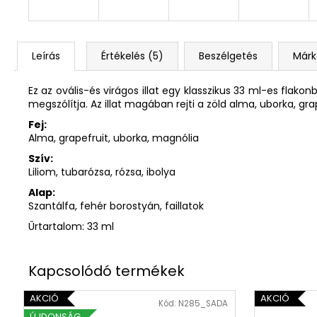
Leírás
Értékelés (5)
Beszélgetés
Márk
Ez az ovális-és virágos illat egy klasszikus 33 ml-es flakon
megszólítja. Az illat magában rejti a zöld alma, uborka, grap
Fej:
Alma, grapefruit, uborka, magnólia
Szív:
Liliom, tubarózsa, rózsa, ibolya
Alap:
Szantálfa, fehér borostyán, faillatok
Űrtartalom: 33 ml
AKCIÓ
AKCIÓ
Kód:
N285_SADA
ÚJDONSÁG