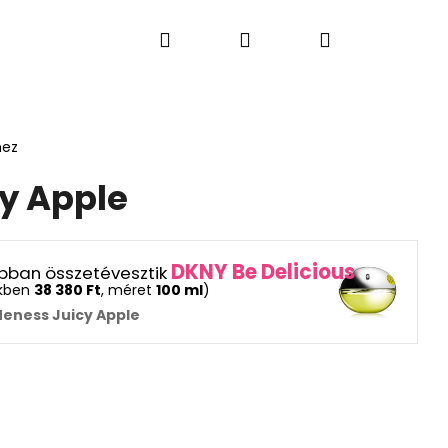
Keresés
Bejelentkezés
Kosár
S PARFÜMÖK
LAKÁSI ÉS AUTÓ ILLATOK
AJÁN
hez
y Apple
DKNY Be Delicious
rabban összetévesztik
ekben
38 380 Ft
, méret
100 ml
)
Neness Juicy Apple
Következő