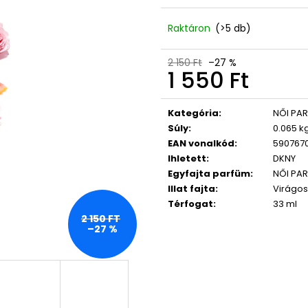
LASHCODE EYELASH SERUM
365 DAYS FOR 
NŐKNEK 50 ML
10 600 Ft
Raktáron
(>5 db)
Korábbi:
12 500 Ft
17 750 Ft
2 150 Ft
–27 %
1 550 Ft
Egységár:
Kategória
:
NŐI PA
Súly
:
0.065 k
EAN vonalkód
:
590767
Ihletett
:
DKNY
Egyfajta parfüm
:
NŐI PA
Illat fajta
:
Virágos
Térfogat
:
33 ml
2 150 FT
–27 %