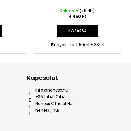
Raktáron
(>5 db)
4 450 Ft
KOSÁRBA
Előnyös szett 50ml + 33ml
Kapcsolat
info
@
neness.hu
+36 1 445 0441
Neness Official HU
neness_hu/