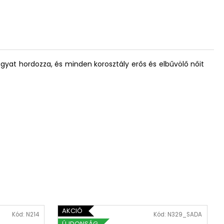
i vágyat hordozza, és minden korosztály erős és elbűvölő nőit
AKCIÓ
Kód:
N214
Kód:
N329_SADA
ÚJDONSÁG