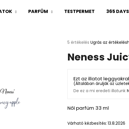
LATOK
PARFÜM
TESTPERMET
365 DAY
Mit keres?
A
5 értékelés
Ugrás az értékelés
termék
Neness Juic
átlagos
KERESÉS
értékelése
5-
ből
5,0
Ajánljuk
Ezt az illatot leggyak
csillag.
(
Általában árulják az üzlet
De ez a mi eredeti illatunk
Női parfüm 33 ml
Várható kézbesítés:
13.8.2026