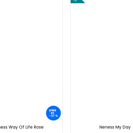
2 150
FT
–27 %
ess Way Of Life Rose
Neness My Day