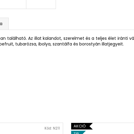
a
ban található. Az illat kalandot, szerelmet és a teljes élet iránt
efruit, tubarózsa, ibolya, szantálfa és borostyán illatjegyeit.
AKCIÓ
Kód:
N211
TIP