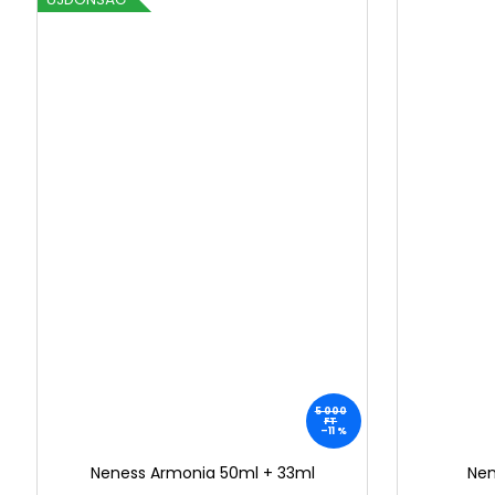
5 000
FT
–11 %
Neness Armonia 50ml + 33ml
Nen