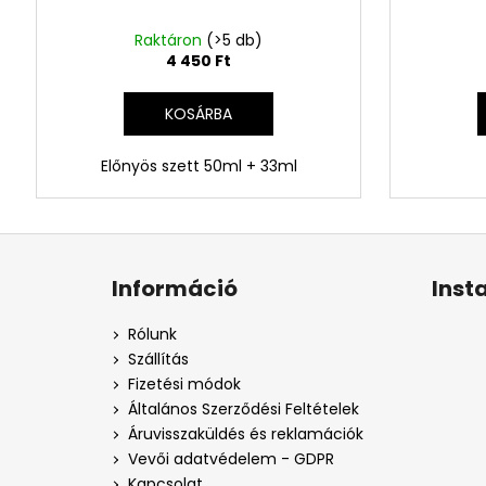
Raktáron
(>5 db)
4 450 Ft
KOSÁRBA
Előnyös szett 50ml + 33ml
L
á
Információ
Inst
b
l
Rólunk
é
Szállítás
c
Fizetési módok
Általános Szerződési Feltételek
Áruvisszaküldés és reklamációk
Vevői adatvédelem - GDPR
Kapcsolat