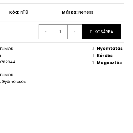
WOMEN ÚJ PARFÜM
Kód:
N118
Márka:
Neness
KOSÁRBA
Nyomtatás
RFÜMÖK
g
Kérdés
0782944
Megosztás
RFÜMÖK
, Gyümölcsös