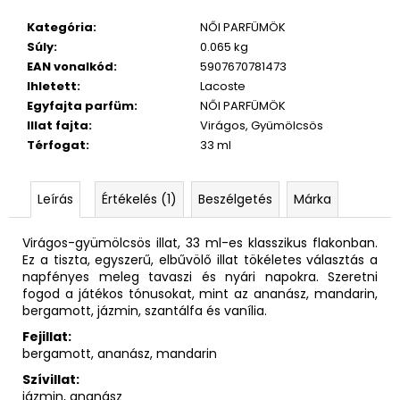
Kategória
:
NŐI PARFÜMÖK
Súly
:
0.065 kg
EAN vonalkód
:
5907670781473
Ihletett
:
Lacoste
Egyfajta parfüm
:
NŐI PARFÜMÖK
Illat fajta
:
Virágos, Gyümölcsös
Térfogat
:
33 ml
Leírás
Értékelés (1)
Beszélgetés
Márka
Virágos-gyümölcsös illat, 33 ml-es klasszikus flakonban.
Ez a tiszta, egyszerű, elbűvölő illat tökéletes választás a
napfényes meleg tavaszi és nyári napokra. Szeretni
fogod a játékos tónusokat, mint az ananász, mandarin,
bergamott, jázmin, szantálfa és vanília.
Fejillat:
bergamott, ananász, mandarin
Szívillat:
jázmin, ananász