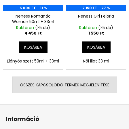
5 000 FT
–11 %
2 150 FT
–27 %
Neness Romantic
Neness Girl Feloria
Woman 50ml + 33ml
Raktáron
(>5 db)
Raktáron
(>5 db)
4 450 Ft
1 550 Ft
KOSÁRBA
KOSÁRBA
Előnyös szett 50ml + 33ml
Női illat 33 ml
ÖSSZES KAPCSOLÓDÓ TERMÉK MEGJELENÍTÉSE
L
á
Információ
b