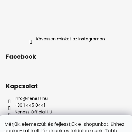
Kövessen minket az Instagramon
Facebook
Kapcsolat
info
@
neness.hu
+36 1 445 0441
Neness Official HU
neness_hu/
Mérjük, elemezzük és fejlesztjük e-shopunkat. Ehhez
cookie-kat kell tárolnunk és feldolgoznunk.
Több