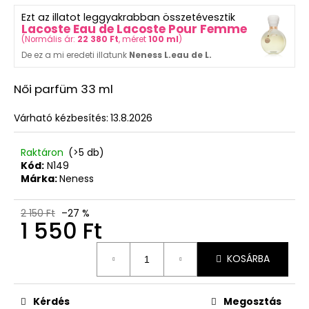
Ft
ből
Ezt az illatot leggyakrabban összetévesztik
5,0
Lacoste Eau de Lacoste Pour Femme
csillag.
(
Normális ár:
22 380 Ft
, méret
100 ml
)
De ez a mi eredeti illatunk
Neness L.eau de L.
Női parfüm 33 ml
Várható kézbesítés:
13.8.2026
Raktáron
(>5 db)
Kód:
N149
Márka:
Neness
2 150 Ft
–27 %
1 550 Ft
Egységár:
KOSÁRBA
Kérdés
Megosztás