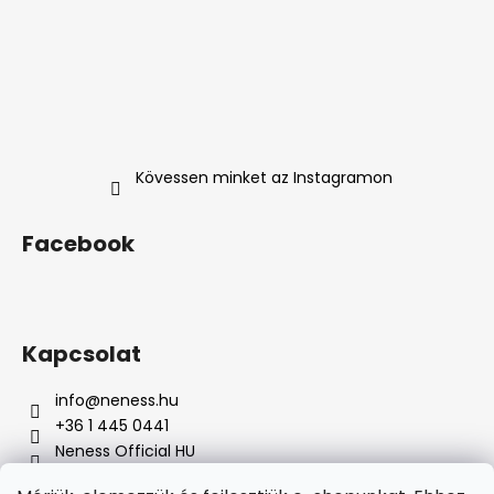
Kövessen minket az Instagramon
Facebook
Kapcsolat
info
@
neness.hu
+36 1 445 0441
Neness Official HU
neness_hu/