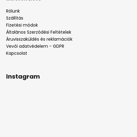
b
l
Rólunk
é
Szállítás
c
Fizetési módok
Általános Szerződési Feltételek
Áruvisszaküldés és reklamációk
Vevői adatvédelem - GDPR
Kapcsolat
Instagram