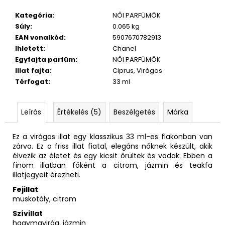
Kategória
:
NŐI PARFÜMÖK
Súly
:
0.065 kg
EAN vonalkód
:
5907670782913
Ihletett
:
Chanel
Egyfajta parfüm
:
NŐI PARFÜMÖK
Illat fajta
:
Ciprus, Virágos
Térfogat
:
33 ml
Leírás
Értékelés (5)
Beszélgetés
Márka
Ez a virágos illat egy klasszikus 33 ml-es flakonban van
zárva. Ez a friss illat fiatal, elegáns nőknek készült, akik
élvezik az életet és egy kicsit őrültek és vadak. Ebben a
finom illatban főként a citrom, jázmin és teakfa
illatjegyeit érezheti.
Fejillat
muskotály, citrom
Szívillat
hagymavirág, jázmin