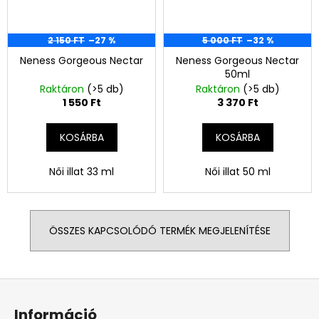
2 150 FT
–27 %
5 000 FT
–32 %
Neness Gorgeous Nectar
Neness Gorgeous Nectar
50ml
Raktáron
(>5 db)
Raktáron
(>5 db)
1 550 Ft
3 370 Ft
KOSÁRBA
KOSÁRBA
Női illat 33 ml
Női illat 50 ml
ÖSSZES KAPCSOLÓDÓ TERMÉK MEGJELENÍTÉSE
L
á
Információ