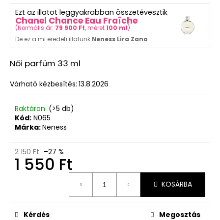
ből
Ezt az illatot leggyakrabban összetévesztik
5,0
Chanel Chance Eau Fraîche
csillag.
(
Normális ár:
79 900 Ft
, méret
100 ml
)
De ez a mi eredeti illatunk
Neness Lira Zano
Női parfüm 33 ml
Várható kézbesítés:
13.8.2026
Raktáron
(>5 db)
Kód:
N065
Márka:
Neness
2 150 Ft
–27 %
1 550 Ft
Egységár:
KOSÁRBA
Kérdés
Megosztás