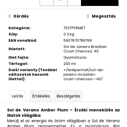
Kérdés
Megosztás
Kategória
:
TESTPERMET
Súly
:
0.3 kg
EAN vonalkód
:
5907670789769
Sol de Janeiro Brazilian
Ihletett
:
Crush Cheirosa '40
Illat fajta
:
Gyümölcsös
Térfogat
:
200 ml
Další varianty (További
+/testpermet/sol-de-
változatok hasonló
janeiro-brazilian-
illattal)
:
crush-cheirosa--40/
Leírás
Értékelés
Beszélgetés
Sol de Verano Amber Plum – Érzéki menekülés az
illatok világába
Merülj el az energia és öröm világában a Sol de Verano
Amber Plum testpermettel. Ez a gyümölcsös illat