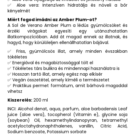
✅ Aloe vera: Intenzíven hidratálja és növeli a bőr
kényelmét
Miért fogod imádni az Amber Plum-ot?
A Sol de Verano Amber Plum a lédús gyümölcsöket és
érzéki virágokat egyesíti egy utánozhatatlan
illatkompozícióban. Add át magad ennek az illatnak, és
hagyd, hogy körülöleljen ellenállhatatlan bájával.
✅ Friss, gyümölcsös illat, amely minden évszakban
tökéletes
✅ Energiával és magabiztossággal tölt el
✅ Tökéletes társ bulikra és mindennapi használatra is
✅ Hosszan tartó illat, amely egész nap elkísér
✅ Vegán összetétel, amely kíméli a természetet
✅ Praktikus permet formátum, amit bárhová magaddal
vihetsz
Kiszerelés:
200 ml
INCI:
Alcohol denat, aqua, parfum, aloe barbadensis Leaf
juice (aloe vera), tocopherol (Vitamin e), glycine soja
(soybean) Oil, hexamethylindanopyran, tetramethyl
acetyloctahydronaphthalenes, vanillin, Citric Acid,
Sodium benzoate, Potassium sorbate