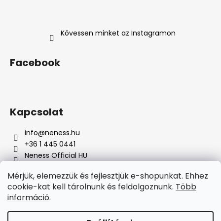
Kövessen minket az Instagramon
Facebook
Kapcsolat
info
@
neness.hu
+36 1 445 0441
Neness Official HU
neness_hu/
Mérjük, elemezzük és fejlesztjük e-shopunkat. Ehhez
cookie-kat kell tárolnunk és feldolgoznunk.
Több
Á
információ
.
r
Árukereső.hu
u