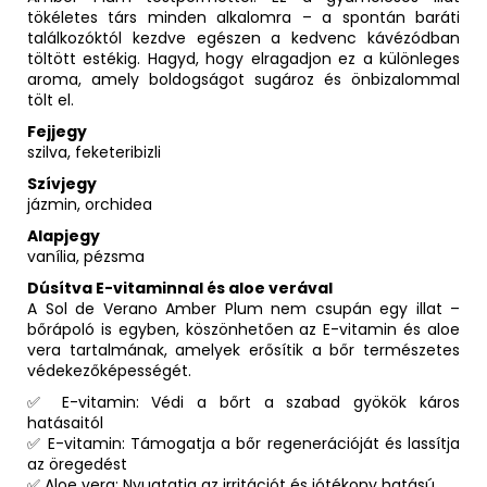
tökéletes társ minden alkalomra – a spontán baráti
találkozóktól kezdve egészen a kedvenc kávézódban
töltött estékig. Hagyd, hogy elragadjon ez a különleges
aroma, amely boldogságot sugároz és önbizalommal
tölt el.
Fejjegy
szilva, feketeribizli
Szívjegy
jázmin, orchidea
Alapjegy
vanília, pézsma
Dúsítva E-vitaminnal és aloe verával
A Sol de Verano Amber Plum nem csupán egy illat –
bőrápoló is egyben, köszönhetően az E-vitamin és aloe
vera tartalmának, amelyek erősítik a bőr természetes
védekezőképességét.
✅ E-vitamin: Védi a bőrt a szabad gyökök káros
hatásaitól
✅ E-vitamin: Támogatja a bőr regenerációját és lassítja
az öregedést
✅ Aloe vera: Nyugtatja az irritációt és jótékony hatású