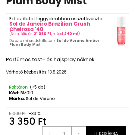
Plum Body Mist
ből
ML
0,0
5
csillag.
550
Ezt az illatot leggyakrabban összetévesztik
Ft
Sol de Janeiro Brazilian Crush
Korábbi:
Cheirosa '40
8
(
Normális ár:
21 050 Ft
, méret
240 ml
)
100
De ez a mi eredeti illatunk
Sol de Verano Amber
Ft
Plum Body Mist
Parfümös test- és hajspray nőknek
Várható kézbesítés:
13.8.2026
Raktáron
(>5 db)
Kód:
BM010
Márka:
Sol de Verano
5 000 Ft
–33 %
3 350 Ft
Egységár:
KOSÁRBA