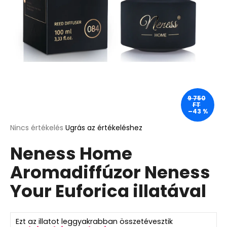
A
j
á
n
l
j
u
9 750
FT
k
–43 %
A
Nincs értékelés
Ugrás az értékeléshez
termék
365
DAYS
Neness Home
átlagos
VENUS
értékelése
ROLL-
Aromadiffúzor Neness
5-
ON
ből
PERFUME
Your Euforica illatával
0,0
ROLL-
csillag.
ON
NŐI
PARFÜM
Ezt az illatot leggyakrabban összetévesztik
10