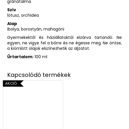
gránátalma
Szív
lótusz, orchidea
Alap
ibolya, borostyán, mahagóni
Gyermekektől és háziállatoktól elzárva tartandó. Ne
egyen, ne vigye fel a bőrre és ne égesse meg. Ne öntse,
a kiömlött olajok elszínezhetik az aljzatot.
Űrtartalom:
100 ml
AKCIÓ