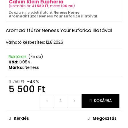
Calvin Klein Euphoria
ML
(
Normális ár:
41 580 Ft
, méret
100 ml
)
5
De ez a mi eredeti illatunk
Neness Home
550
Aromadiffúzor Neness Your Euforica illatával
Ft
Korábbi:
Aromadiffúzor Neness Your Euforica illatával
8
100
Ft
Várható kézbesítés:
12.8.2026
Raktáron
(>5 db)
Kód:
D084
Márka:
Neness
9 750 Ft
–43 %
5 500 Ft
Egységár:
KOSÁRBA
Kérdés
Megosztás