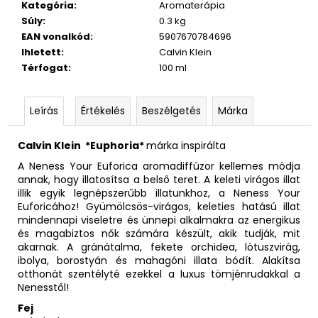
Kategória
:
Aromaterápia
Súly
:
0.3 kg
EAN vonalkód
:
5907670784696
Ihletett
:
Calvin Klein
Térfogat
:
100 ml
Leírás
Értékelés
Beszélgetés
Márka
Calvin Klein *Euphoria*
márka inspirálta
A Neness Your Euforica aromadiffúzor kellemes módja
annak, hogy illatosítsa a belső teret. A keleti virágos illat
illik egyik legnépszerűbb illatunkhoz, a Neness Your
Euforicához! Gyümölcsös-virágos, keleties hatású illat
mindennapi viseletre és ünnepi alkalmakra az energikus
és magabiztos nők számára készült, akik tudják, mit
akarnak. A gránátalma, fekete orchidea, lótuszvirág,
ibolya, borostyán és mahagóni illata bódít. Alakítsa
otthonát szentélyté ezekkel a luxus tömjénrudakkal a
Nenesstől!
Fej