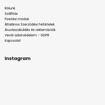
b
l
Rólunk
é
Szállítás
c
Fizetési módok
Általános Szerződési Feltételek
Áruvisszaküldés és reklamációk
Vevői adatvédelem - GDPR
Kapcsolat
Instagram