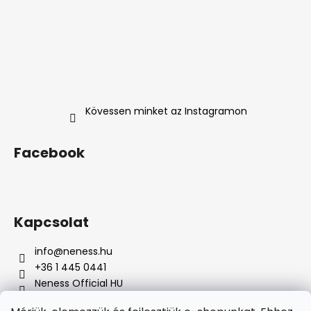
Kövessen minket az Instagramon
Facebook
Kapcsolat
info
@
neness.hu
+36 1 445 0441
Neness Official HU
neness_hu/