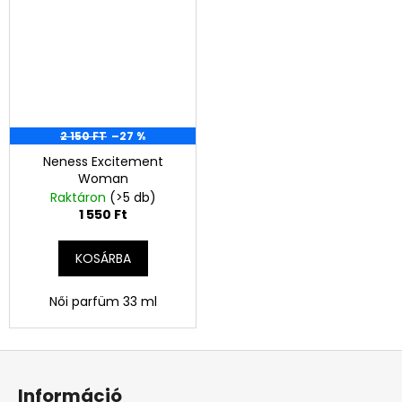
2 150 FT
–27 %
Neness Excitement
Woman
Raktáron
(>5 db)
1 550 Ft
KOSÁRBA
Női parfüm 33 ml
L
á
Információ