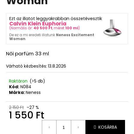
Woman
ből
5,0
csillag.
Ezt az illatot leggyakrabban összetévesztik
Calvin Klein Euphoria
(
Normális ár:
40 500 Ft
, méret
100 ml
)
De ez a mi eredeti illatunk
Neness Excitement
Woman
Női parfüm 33 ml
Várható kézbesítés:
13.8.2026
Raktáron
(>5 db)
Kód:
N084
Márka:
Neness
2 150 Ft
–27 %
1 550 Ft
Egységár:
KOSÁRBA