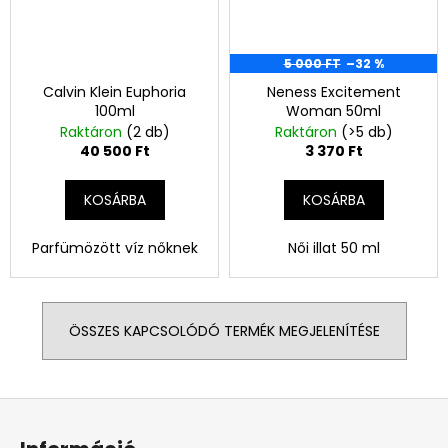
5 000 FT
–32 %
Calvin Klein Euphoria
Neness Excitement
100ml
Woman 50ml
Raktáron
(2 db)
Raktáron
(>5 db)
40 500 Ft
3 370 Ft
KOSÁRBA
KOSÁRBA
Parfümözött víz nőknek
Női illat 50 ml
ÖSSZES KAPCSOLÓDÓ TERMÉK MEGJELENÍTÉSE
L
á