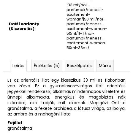
!33 ml:/noi-
parfumok/neness-
excitement-
woman/|50 ml:/noi-
Další varianty
parfumok/neness-
(Kiszerelés)
:
excitement-woman-
50ml/|1+1:/noi-
parfumok/neness-
excitement-woman-
50ml-33ml/
Leírás
Értékelés (5)
Beszélgetés
Márka
Ez az orientális illat egy klasszikus 33 ml-es flakonban
van zárva. Ez a gyümölcsös-virágos illat orientális
jegyekkel rendelkezik, alkalmas mindennapos viseletre és
ünnepi alkalmakra, energikus és magabiztos nők
számára, akik tudják, mit akarnak. Megigézi Önt a
gránátalma, a fekete orchidea, a lótusz virága, az ibolya,
az ambra és a mahagóni illata.
Fejillat
gránátalma