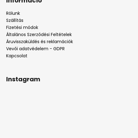
Információ
b
l
Rólunk
é
Szállítás
c
Fizetési módok
Általános Szerződési Feltételek
Áruvisszaküldés és reklamációk
Vevői adatvédelem - GDPR
Kapcsolat
Instagram