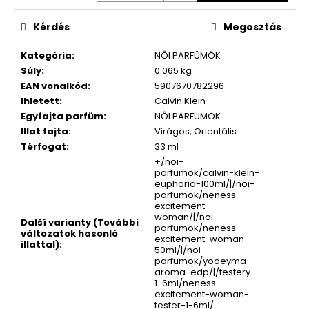
Kérdés
Megosztás
Kategória
:
NŐI PARFÜMÖK
Súly
:
0.065 kg
EAN vonalkód
:
5907670782296
Ihletett
:
Calvin Klein
Egyfajta parfüm
:
NŐI PARFÜMÖK
Illat fajta
:
Virágos, Orientális
Térfogat
:
33 ml
+/noi-
parfumok/calvin-klein-
euphoria-100ml/|/noi-
parfumok/neness-
excitement-
woman/|/noi-
Další varianty (További
parfumok/neness-
változatok hasonló
excitement-woman-
illattal)
:
50ml/|/noi-
parfumok/yodeyma-
aroma-edp/|/testery-
1-6ml/neness-
excitement-woman-
tester-1-6ml/