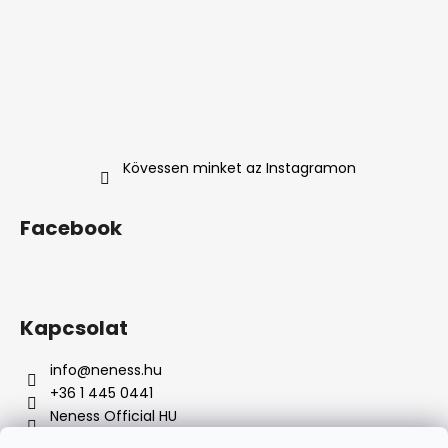
Kövessen minket az Instagramon
Facebook
Kapcsolat
info
@
neness.hu
+36 1 445 0441
Neness Official HU
neness_hu/