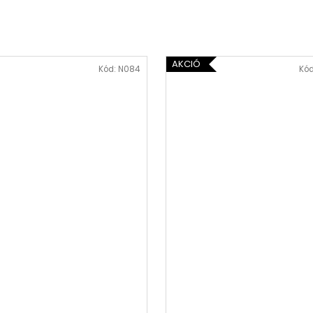
AKCIÓ
Kód:
N084
Kó