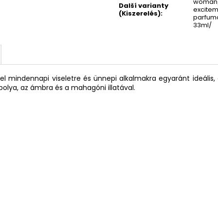
woman/
Další varianty
excitem
(Kiszerelés)
:
parfum
33ml/
yekkel mindennapi viseletre és ünnepi alkalmakra egyaránt ideális
ibolya, az ámbra és a mahagóni illatával.