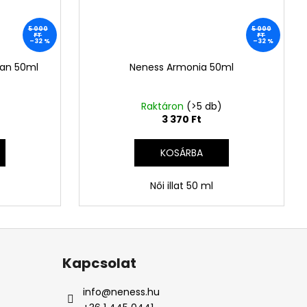
5 000
5 000
FT
FT
–32 %
–32 %
an 50ml
Neness Armonia 50ml
Raktáron
(>5 db)
3 370 Ft
KOSÁRBA
Női illat 50 ml
Kapcsolat
info
@
neness.hu