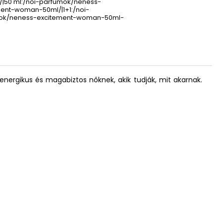
|50 ml:/noi-parfumok/neness-
ent-woman-50ml/|1+1:/noi-
ok/neness-excitement-woman-50ml-
, energikus és magabiztos nőknek, akik tudják, mit akarnak.