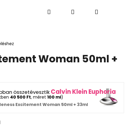
Keresés
Bejelentkezés
Kosár
S PARFÜMÖK
LAKÁSI ÉS AUTÓ ILLATOK
AJÁN
eléshez
itement Woman 50ml +
Calvin Klein Euphoria
rabban összetévesztik
ekben
40 500 Ft
, méret
100 ml
)
Neness Excitement Woman 50ml + 33ml
Következő
l