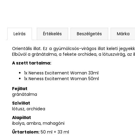
Leírás
Értékelés
Beszélgetés
Márka
Orientális illat. Ez a gyümölcsös-virágos illat keleti jeg
Elbűvöl a gránátalma, a fekete orchidea, a lótuszvirág, az 
A szett tartalma:
1x Neness Excitement Woman 33ml
1x Neness Excitement Woman 50ml
Fejillat
gránátalma
Szívillat
lótusz, orchidea
Alapillat
ibolya, ambra, mahagóni
Űrtartalom
:
50 ml + 33 ml