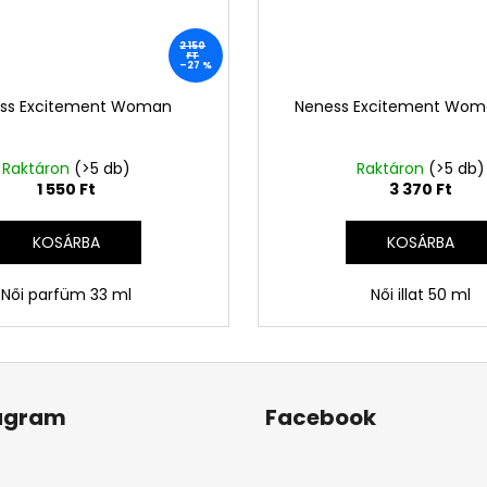
2 150
FT
–27 %
ss Excitement Woman
Neness Excitement Wom
Raktáron
(>5 db)
Raktáron
(>5 db)
1 550 Ft
3 370 Ft
KOSÁRBA
KOSÁRBA
Női parfüm 33 ml
Női illat 50 ml
agram
Facebook