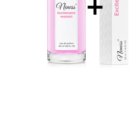
ARKADA SERUM TC16 11 ML
6 600 Ft
Korábbi:
9 000 Ft