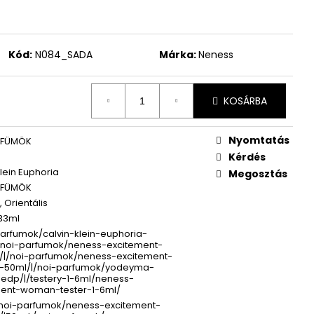
WOMEN ÚJ PARFÜM
Kód:
N084_SADA
Márka:
Neness
KOSÁRBA
Nyomtatás
RFÜMÖK
Kérdés
Klein Euphoria
Megosztás
RFÜMÖK
 Orientális
33ml
arfumok/calvin-klein-euphoria-
/noi-parfumok/neness-excitement-
|/noi-parfumok/neness-excitement-
50ml/|/noi-parfumok/yodeyma-
edp/|/testery-1-6ml/neness-
ment-woman-tester-1-6ml/
/noi-parfumok/neness-excitement-