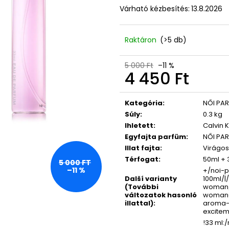
LASHCODE EYELASH SERUM
365 DAYS FOR 
Várható kézbesítés:
13.8.2026
NŐKNEK 50 ML
10 600 Ft
Korábbi:
12 500 Ft
17 750 Ft
Raktáron
(>5 db)
5 000 Ft
–11 %
4 450 Ft
Egységár:
Kategória
:
NŐI PA
Súly
:
0.3 kg
Ihletett
:
Calvin 
Egyfajta parfüm
:
NŐI PA
Illat fajta
:
Virágos,
Térfogat
:
50ml + 
5 000 FT
–11 %
+/noi-p
Další varianty
100ml/|
(További
woman/
változatok hasonló
woman-
illattal)
:
aroma-
excite
!33 ml: