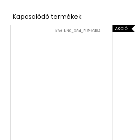
AKCIÓ
Kód:
NNS_084_EUPHORIA