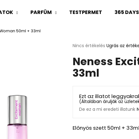
LATOK
PARFÜM
TESTPERMET
365 DAY
 Woman 50ml + 33ml
Mit keres?
A
Nincs értékelés
Ugrás az érték
termék
Neness Exc
átlagos
KERESÉS
értékelése
33ml
5-
ből
0,0
Ajánljuk
csillag.
Ezt az illatot leggyak
(
Általában árulják az üzlet
De ez a mi eredeti illatunk
Előnyös szett 50ml + 33m