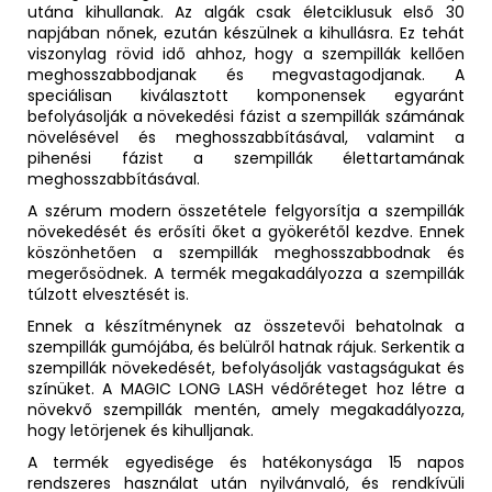
utána kihullanak. Az algák csak életciklusuk első 30
napjában nőnek, ezután készülnek a kihullásra. Ez tehát
viszonylag rövid idő ahhoz, hogy a szempillák kellően
meghosszabbodjanak és megvastagodjanak. A
speciálisan kiválasztott komponensek egyaránt
befolyásolják a növekedési fázist a szempillák számának
növelésével és meghosszabbításával, valamint a
pihenési fázist a szempillák élettartamának
meghosszabbításával.
A szérum modern összetétele felgyorsítja a szempillák
növekedését és erősíti őket a gyökerétől kezdve. Ennek
köszönhetően a szempillák meghosszabbodnak és
megerősödnek. A termék megakadályozza a szempillák
túlzott elvesztését is.
Ennek a készítménynek az összetevői behatolnak a
szempillák gumójába, és belülről hatnak rájuk. Serkentik a
szempillák növekedését, befolyásolják vastagságukat és
színüket. A MAGIC LONG LASH védőréteget hoz létre a
növekvő szempillák mentén, amely megakadályozza,
hogy letörjenek és kihulljanak.
A termék egyedisége és hatékonysága 15 napos
rendszeres használat után nyilvánvaló, és rendkívüli