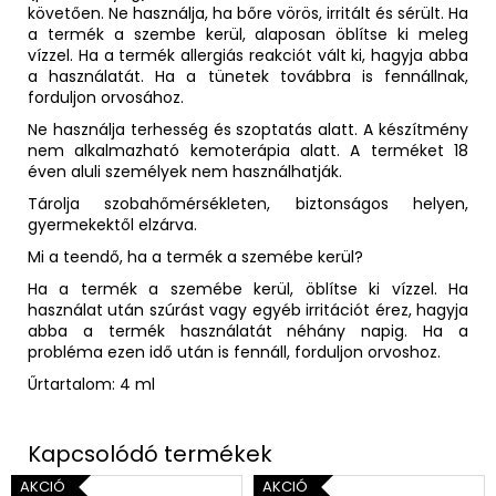
követően. Ne használja, ha bőre vörös, irritált és sérült. Ha
a termék a szembe kerül, alaposan öblítse ki meleg
vízzel. Ha a termék allergiás reakciót vált ki, hagyja abba
a használatát. Ha a tünetek továbbra is fennállnak,
forduljon orvosához.
Ne használja terhesség és szoptatás alatt. A készítmény
nem alkalmazható kemoterápia alatt. A terméket 18
éven aluli személyek nem használhatják.
Tárolja szobahőmérsékleten, biztonságos helyen,
gyermekektől elzárva.
Mi a teendő, ha a termék a szemébe kerül?
Ha a termék a szemébe kerül, öblítse ki vízzel. Ha
használat után szúrást vagy egyéb irritációt érez, hagyja
abba a termék használatát néhány napig. Ha a
probléma ezen idő után is fennáll, forduljon orvoshoz.
Űrtartalom: 4 ml
AKCIÓ
AKCIÓ