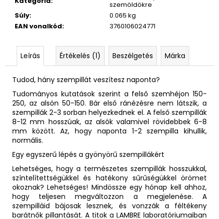
Kategória
:
szemöldökre
Súly
:
0.065 kg
EAN vonalkód
:
3760106024771
Leírás
Értékelés (1)
Beszélgetés
Márka
Tudod, hány szempillát veszítesz naponta?
Tudományos kutatások szerint a felső szemhéjon 150-
250, az alsón 50-150. Bár első ránézésre nem látszik, a
szempillák 2-3 sorban helyezkednek el. A felső szempillák
8-12 mm hosszúak, az alsók valamivel rövidebbek 6-8
mm között. Az, hogy naponta 1-2 szempilla kihullik,
normális.
Egy egyszerű lépés a gyönyörű szempillákért
Lehetséges, hogy a természetes szempillák hosszukkal,
színtelítettségükkel és hatékony sűrűségükkel örömet
okoznak? Lehetséges! Mindössze egy hónap kell ahhoz,
hogy teljesen megváltozzon a megjelenése. A
szempilláid bájosak lesznek, és vonzzák a féltékeny
barátnők pillantását. A titok a LAMBRE laboratóriumaiban