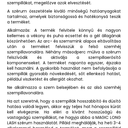
szempillákat, megelőzve azok elvesztését.
A szérum összetétele kiváló minőségű hatóanyagokat
tartalmaz, amelyek biztonságossá és hatékonysá teszik
a terméket.
Alkalmazás: A termék felvitele könnyű és nagyon
kellemes a vékony és puha ecsettel és a gél állagának
köszönhetően. Az arc- és szemsmink alapos eltávolítása
után a terméket felvisszük a felső szemhéj
szempillavonalára. Néhány másodperc múlva a szérum
felszívódik és aktiválja a szempillaerősítő
komponenseket. A terméket naponta egyszer, éjszaka
kell használni. A gyakoribb használat nem befolyásolja a
szempillák gyorsabb növekedését, sőt ellenkező hatást,
például viszketést és allergiát okozhat.
Ne alkalmazza a szem belsejében és az alsó szemhéj
szempillavonalára.
Ha azt szeretné, hogy a szempillák hosszabbító és dúsító
hatása valódi legyen, akkor egy teljes hat hónapos kúrát
kell elvégeznie. Ha eléri a kívánt hosszúságú és
vastagságú szempillákat, ne hagyja abba a MAGIC LONG
LASH szérum használatát. Pilláid meghálálják, ha heti 3-4