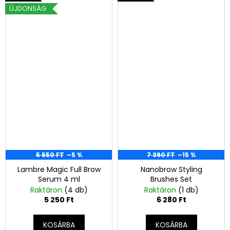
ÚJDONSÁG
5 550 FT
–5 %
7 390 FT
–15 %
Lambre Magic Full Brow
Nanobrow Styling
Serum 4 ml
Brushes Set
Raktáron
(4 db)
Raktáron
(1 db)
5 250 Ft
6 280 Ft
KOSÁRBA
KOSÁRBA