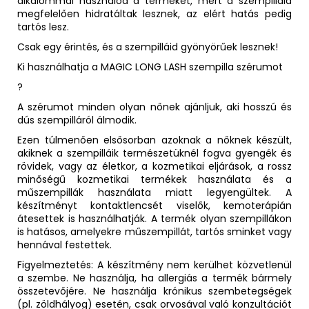
alkalommal használod a terméket, mert a szempilláid
megfelelően hidratáltak lesznek, az elért hatás pedig
tartós lesz.
Csak egy érintés, és a szempilláid gyönyörűek lesznek!
Ki használhatja a MAGIC LONG LASH szempilla szérumot
?
A szérumot minden olyan nőnek ajánljuk, aki hosszú és
dús szempilláról álmodik.
Ezen túlmenően elsősorban azoknak a nőknek készült,
akiknek a szempilláik természetüknél fogva gyengék és
rövidek, vagy az életkor, a kozmetikai eljárások, a rossz
minőségű kozmetikai termékek használata és a
műszempillák használata miatt legyengültek. A
készítményt kontaktlencsét viselők, kemoterápián
átesettek is használhatják. A termék olyan szempillákon
is hatásos, amelyekre műszempillát, tartós sminket vagy
hennával festettek.
Figyelmeztetés: A készítmény nem kerülhet közvetlenül
a szembe. Ne használja, ha allergiás a termék bármely
összetevőjére. Ne használja krónikus szembetegségek
(pl. zöldhályog) esetén, csak orvosával való konzultációt