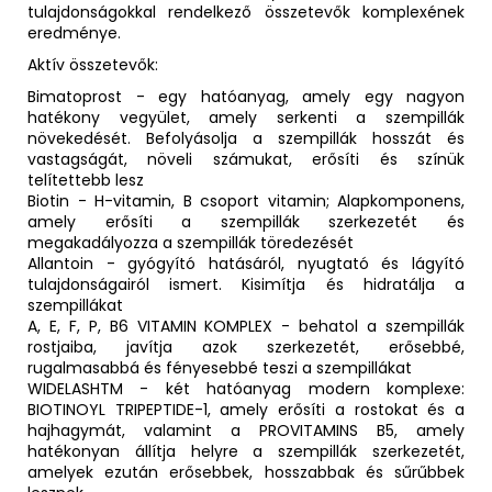
tulajdonságokkal rendelkező összetevők komplexének
eredménye.
Aktív összetevők:
Bimatoprost - egy hatóanyag, amely egy nagyon
hatékony vegyület, amely serkenti a szempillák
növekedését. Befolyásolja a szempillák hosszát és
vastagságát, növeli számukat, erősíti és színük
telítettebb lesz
Biotin - H-vitamin, B csoport vitamin; Alapkomponens,
amely erősíti a szempillák szerkezetét és
megakadályozza a szempillák töredezését
Allantoin - gyógyító hatásáról, nyugtató és lágyító
tulajdonságairól ismert. Kisimítja és hidratálja a
szempillákat
A, E, F, P, B6 VITAMIN KOMPLEX - behatol a szempillák
rostjaiba, javítja azok szerkezetét, erősebbé,
rugalmasabbá és fényesebbé teszi a szempillákat
WIDELASHTM - két hatóanyag modern komplexe:
BIOTINOYL TRIPEPTIDE-1, amely erősíti a rostokat és a
hajhagymát, valamint a PROVITAMINS B5, amely
hatékonyan állítja helyre a szempillák szerkezetét,
amelyek ezután erősebbek, hosszabbak és sűrűbbek