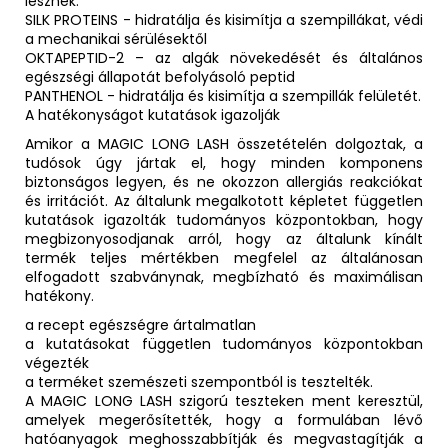
lesznek.
SILK PROTEINS - hidratálja és kisimítja a szempillákat, védi
a mechanikai sérülésektől
OKTAPEPTID-2 – az algák növekedését és általános
egészségi állapotát befolyásoló peptid
PANTHENOL - hidratálja és kisimítja a szempillák felületét.
A hatékonyságot kutatások igazolják
Amikor a MAGIC LONG LASH összetételén dolgoztak, a
tudósok úgy jártak el, hogy minden komponens
biztonságos legyen, és ne okozzon allergiás reakciókat
és irritációt. Az általunk megalkotott képletet független
kutatások igazolták tudományos központokban, hogy
megbizonyosodjanak arról, hogy az általunk kínált
termék teljes mértékben megfelel az általánosan
elfogadott szabványnak, megbízható és maximálisan
hatékony.
a recept egészségre ártalmatlan
a kutatásokat független tudományos központokban
végezték
a terméket szemészeti szempontból is tesztelték.
A MAGIC LONG LASH szigorú teszteken ment keresztül,
amelyek megerősítették, hogy a formulában lévő
hatóanyagok meghosszabbítják és megvastagítják a