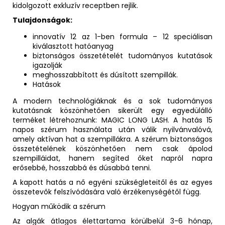
kidolgozott exkluzív receptben rejlik.
Tulajdonságok:
innovatív 12 az 1-ben formula – 12 speciálisan
kiválasztott hatóanyag
biztonságos összetételét tudományos kutatások
igazolják
meghosszabbított és dúsított szempillák.
Hatások
A modern technológiáknak és a sok tudományos
kutatásnak köszönhetően sikerült egy egyedülálló
terméket létrehoznunk: MAGIC LONG LASH. A hatás 15
napos szérum használata után válik nyilvánvalóvá,
amely aktívan hat a szempillákra. A szérum biztonságos
összetételének köszönhetően nem csak ápolod
szempilláidat, hanem segíted őket napról napra
erősebbé, hosszabbá és dúsabbá tenni.
A kapott hatás a nő egyéni szükségleteitől és az egyes
összetevők felszívódására való érzékenységétől függ.
Hogyan működik a szérum
Az algák átlagos élettartama körülbelül 3-6 hónap,