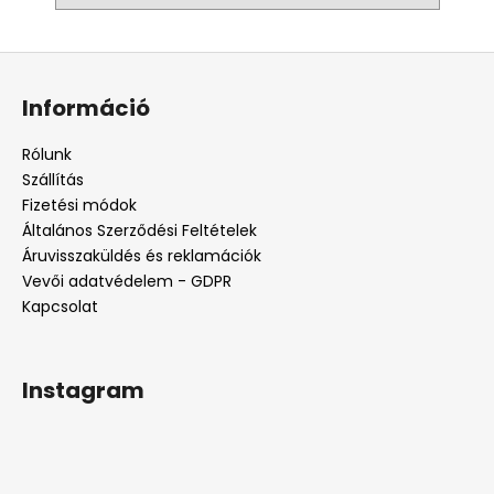
L
á
Információ
b
l
Rólunk
é
Szállítás
c
Fizetési módok
Általános Szerződési Feltételek
Áruvisszaküldés és reklamációk
Vevői adatvédelem - GDPR
Kapcsolat
Instagram