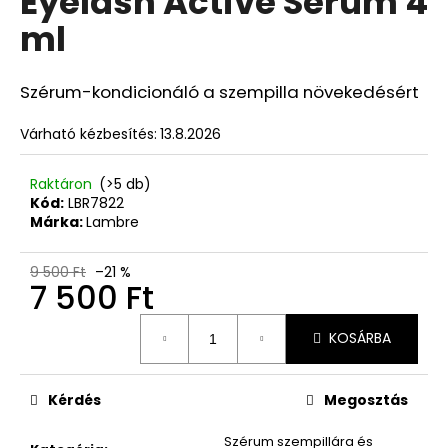
Eyelash Active Serum 4
ből
ML
ml
5,0
5
csillag.
550
Ft
Korábbi:
Szérum-kondicionáló a szempilla növekedésért
8
100
Várható kézbesítés:
13.8.2026
Ft
Raktáron
(>5 db)
Kód:
LBR7822
Márka:
Lambre
9 500 Ft
–21 %
7 500 Ft
Egységár:
KOSÁRBA
Kérdés
Megosztás
Szérum szempillára és