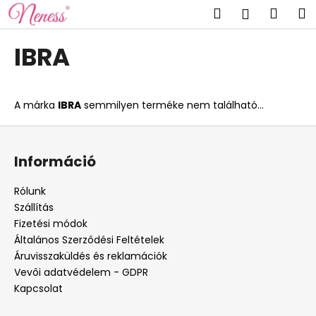
K
Ugrás
Keresés
Kosá
M
Bejelent
a
o
fő
Vissza
Vissza
s
tartalomhoz
IBRA
á
M
r
i
A márka
IBRA
semmilyen terméke nem található...
t
k
L
e
á
Információ
r
b
e
l
Rólunk
s
é
Szállítás
?
c
Fizetési módok
Általános Szerződési Feltételek
Áruvisszaküldés és reklamációk
Vevői adatvédelem - GDPR
Kapcsolat
KERESÉS