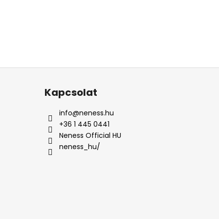
Kapcsolat
info
@
neness.hu
+36 1 445 0441
Neness Official HU
neness_hu/