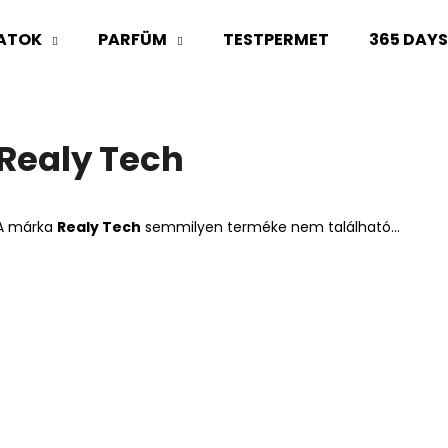
LATOK
PARFÜM
TESTPERMET
365 DAY
Mit keres?
Realy Tech
KERESÉS
A márka
Realy Tech
semmilyen terméke nem található...
Ajánljuk