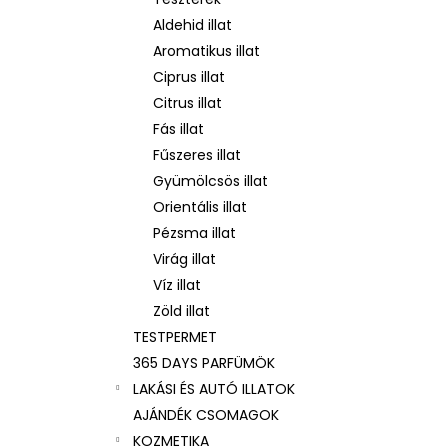
ARKADA SERUM TC16 11 ML
Aldehid illat
6 600 Ft
Korábbi:
9 000 Ft
Aromatikus illat
Ciprus illat
Citrus illat
Fás illat
Fűszeres illat
Gyümölcsös illat
Orientális illat
Pézsma illat
Virág illat
Víz illat
Zöld illat
TESTPERMET
365 DAYS PARFÜMÖK
LAKÁSI ÉS AUTÓ ILLATOK
AJÁNDÉK CSOMAGOK
KOZMETIKA