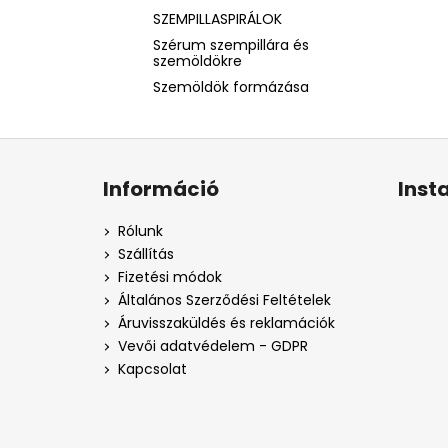
SZEMPILLASPIRÁLOK
Szérum szempillára és
szemöldökre
Szemöldök formázása
L
á
Információ
Inst
b
l
Rólunk
é
Szállítás
c
Fizetési módok
Általános Szerződési Feltételek
Áruvisszaküldés és reklamációk
Vevői adatvédelem - GDPR
Kapcsolat