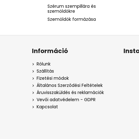
Szérum szempillára és
szemöldökre
Szemöldök formázása
L
á
Információ
Inst
b
l
Rólunk
é
Szállítás
c
Fizetési módok
Általános Szerződési Feltételek
Áruvisszaküldés és reklamációk
Vevői adatvédelem - GDPR
Kapcsolat