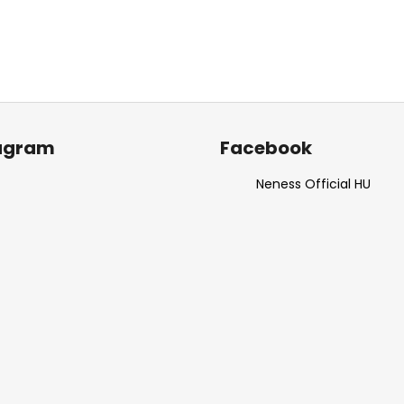
m
e
i
agram
Facebook
Neness Official HU