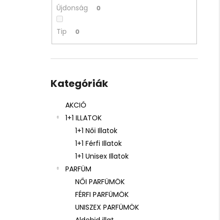
ARKADA SERUM TC16 11 ML
Újdonság
0
6 600 Ft
Korábbi:
9 000 Ft
Tip
0
Kategóriák
átugrása
Kategóriák
AKCIÓ
1+1 ILLATOK
1+1 Női Illatok
1+1 Férfi Illatok
1+1 Unisex Illatok
PARFÜM
NŐI PARFÜMÖK
FÉRFI PARFÜMÖK
UNISZEX PARFÜMÖK