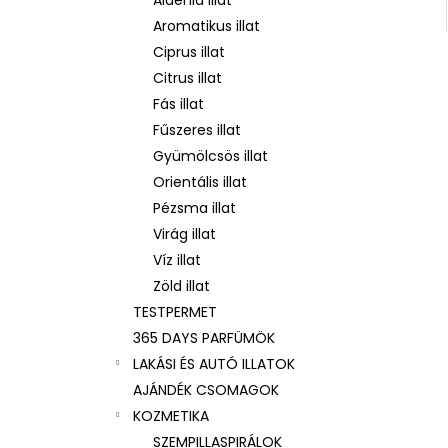
Aldehid illat
Aromatikus illat
Ciprus illat
Citrus illat
Fás illat
Fűszeres illat
Gyümölcsös illat
Orientális illat
Pézsma illat
Virág illat
Víz illat
Zöld illat
TESTPERMET
365 DAYS PARFÜMÖK
LAKÁSI ÉS AUTÓ ILLATOK
AJÁNDÉK CSOMAGOK
KOZMETIKA
SZEMPILLASPIRÁLOK