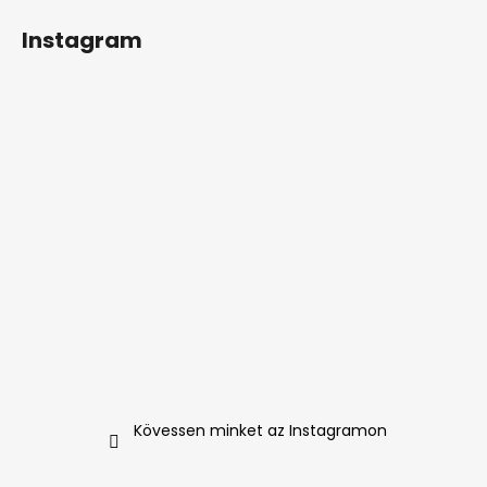
Instagram
A
j
á
n
l
j
u
k
ARKADA
08
OIL
PROTECTIVE
FLUID
FOR
FOOT
AND
Kövessen minket az Instagramon
NAIL
9