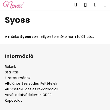
K
Ugrás
Keresés
Kosá
M
Bejelent
a
o
fő
Vissza
Vissza
s
tartalomhoz
Syoss
á
M
r
i
A márka
Syoss
semmilyen terméke nem található...
t
k
L
e
á
Információ
r
b
e
l
Rólunk
s
é
Szállítás
?
c
Fizetési módok
Általános Szerződési Feltételek
Áruvisszaküldés és reklamációk
Vevői adatvédelem - GDPR
Kapcsolat
KERESÉS