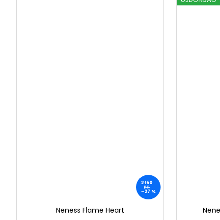
2 150
FT
–27 %
Neness Flame Heart
Nene