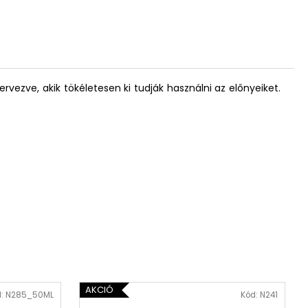
tervezve, akik tökéletesen ki tudják használni az előnyeiket.
AKCIÓ
d:
N285_50ML
Kód:
N241