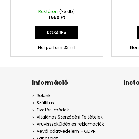
Raktáron
(>5 db)
1 550 Ft
KOSÁRBA
Női parfüm 33 ml
Előn
L
á
Információ
Inst
b
l
Rólunk
é
Szállítás
c
Fizetési módok
Általános Szerződési Feltételek
Áruvisszaküldés és reklamációk
Vevői adatvédelem - GDPR
Kapcsolat