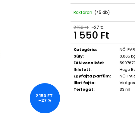
LASHCODE EYELASH SERUM
365 DAYS FOR 
NŐKNEK 50 ML
10 600 Ft
Raktáron
(>5 db)
Korábbi:
12 500 Ft
17 750 Ft
2 150 Ft
–27 %
1 550 Ft
Egységár:
Kategória
:
NŐI PA
Súly
:
0.065 k
EAN vonalkód
:
590767
Ihletett
:
Hugo B
Egyfajta parfüm
:
NŐI PA
Illat fajta
:
Virágos
Térfogat
:
33 ml
2 150 FT
–27 %