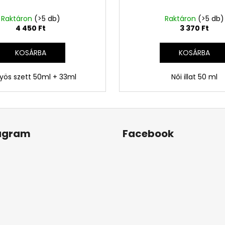
Raktáron
(>5 db)
Raktáron
(>5 db)
4 450 Ft
3 370 Ft
KOSÁRBA
KOSÁRBA
yös szett 50ml + 33ml
Női illat 50 ml
agram
Facebook