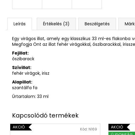
Leírás
Értékelés (3)
Beszélgetés
Márk
Egy virágos illat, amely egy klasszikus 33 ml-es flakonba va
Megfogja Önt az illat fehér virágokkal, őszibarackkal, írissze
Fejillat:
őszibarack
Szívillat:
fehér virágok, irisz
Alapillat:
szantálfa fa
Űrtartalom: 33 ml
AKCIÓ
AKCIÓ
Kód:
N169
ÚJDONSÁG