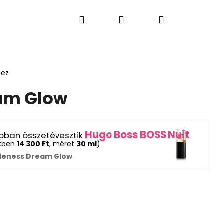
Keresés
Bejelentkezés
Kosár
S PARFÜMÖK
LAKÁSI ÉS AUTÓ ILLATOK
AJÁN
hez
am Glow
Hugo Boss BOSS Nuit
rabban összetévesztik
ekben
14 300 Ft
, méret
30 ml
)
Neness Dream Glow
Következő