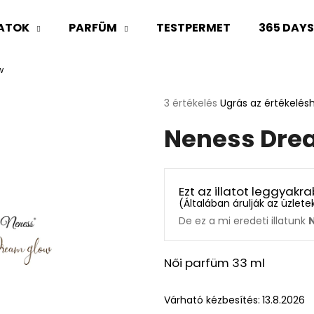
LATOK
PARFÜM
TESTPERMET
365 DAY
w
Mit keres?
A
3 értékelés
Ugrás az értékelés
termék
Neness Dre
átlagos
KERESÉS
értékelése
5-
ből
5,0
Ajánljuk
Ezt az illatot leggyak
csillag.
(
Általában árulják az üzlet
De ez a mi eredeti illatunk
Női parfüm 33 ml
Várható kézbesítés:
13.8.2026