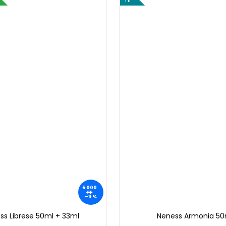
5 000
FT
–11 %
ss Librese 50ml + 33ml
Neness Armonia 50