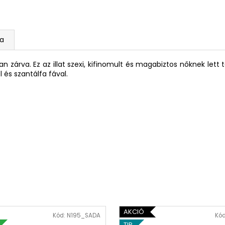
a
n zárva. Ez az illat szexi, kifinomult és magabiztos nőknek lett 
l és szantálfa fával.
AKCIÓ
Kód:
N195_SADA
Kó
TIP