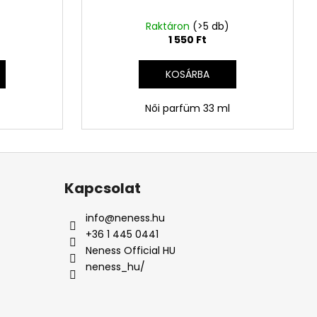
Raktáron
(>5 db)
1 550 Ft
KOSÁRBA
Női parfüm 33 ml
Kapcsolat
info
@
neness.hu
+36 1 445 0441
Neness Official HU
neness_hu/