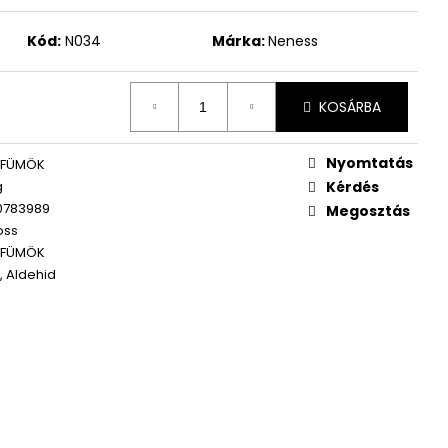
WOMEN ÚJ PARFÜM
Kód:
N034
Márka:
Neness
KOSÁRBA
Nyomtatás
RFÜMÖK
g
Kérdés
0783989
Megosztás
oss
RFÜMÖK
, Aldehid