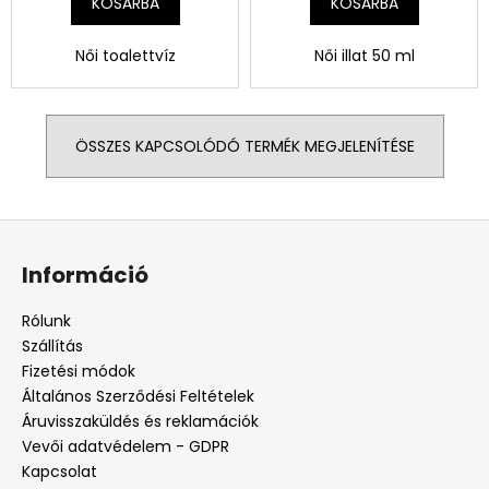
KOSÁRBA
KOSÁRBA
Női toalettvíz
Női illat 50 ml
ÖSSZES KAPCSOLÓDÓ TERMÉK MEGJELENÍTÉSE
L
á
Információ
b
l
Rólunk
é
Szállítás
c
Fizetési módok
Általános Szerződési Feltételek
Áruvisszaküldés és reklamációk
Vevői adatvédelem - GDPR
Kapcsolat