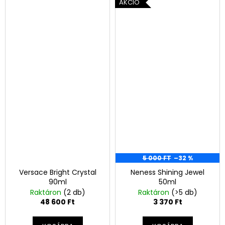
AKCIÓ
5 000 FT
–32 %
Versace Bright Crystal
Neness Shining Jewel
90ml
50ml
Raktáron
(2 db)
Raktáron
(>5 db)
48 600 Ft
3 370 Ft