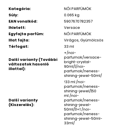
Kategória
:
NŐI PARFÜMÖK
Súly
:
0.065 kg
EAN vonalkód
:
5907670782357
Ihletett
:
Versace
Egyfajta parfüm
:
NŐI PARFÜMÖK
Illat fajta
:
Virágos, Gyümölcsös
Térfogat
:
33 ml
+/noi-
parfumok/versace-
Další varianty (További
bright-crystal-
változatok hasonló
90ml/|/noi-
illattal)
:
parfumok/neness-
shining-jewel-50ml/
!33 ml:/noi-
parfumok/neness-
shining-jewel/|50
ml:/noi-
Další varianty
parfumok/neness-
(Kiszerelés)
:
shining-jewel-
50ml/|1+1:/noi-
parfumok/neness-
shining-jewel-50ml-
33ml/