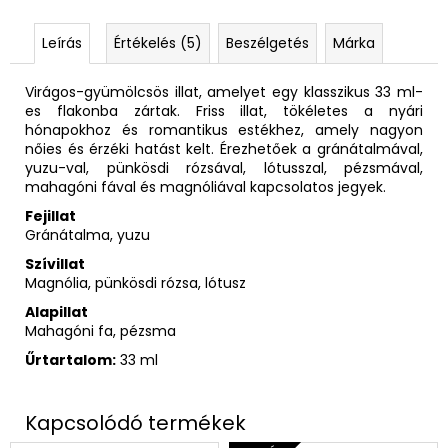
Leírás
Értékelés (5)
Beszélgetés
Márka
Virágos-gyümölcsös illat, amelyet egy klasszikus 33 ml-
es flakonba zártak. Friss illat, tökéletes a nyári
hónapokhoz és romantikus estékhez, amely nagyon
nőies és érzéki hatást kelt. Érezhetőek a gránátalmával,
yuzu-val, pünkösdi rózsával, lótusszal, pézsmával,
mahagóni fával és magnóliával kapcsolatos jegyek.
Fejillat
Gránátalma, yuzu
Szívillat
Magnólia, pünkösdi rózsa, lótusz
Alapillat
Mahagóni fa, pézsma
Űrtartalom:
33 ml