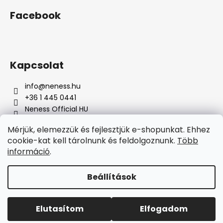
Facebook
Kapcsolat
info
@
neness.hu
+36 1 445 0441
Neness Official HU
neness_hu/
Mérjük, elemezzük és fejlesztjük e-shopunkat. Ehhez
cookie-kat kell tárolnunk és feldolgoznunk.
Több
Á
információ
.
r
Árukereső.hu
u
k
Beállítások
Shoptet készítette
e
r
Copyright 2026
Neness Official HU
. Minden jog
Elutasítom
Elfogadom
e
fenntartva.
s