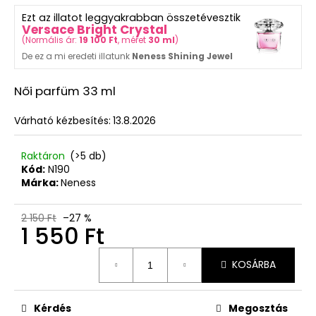
750
ből
Ft
Ezt az illatot leggyakrabban összetévesztik
5,0
Versace Bright Crystal
csillag.
(
Normális ár:
19 100 Ft
, méret
30 ml
)
De ez a mi eredeti illatunk
Neness Shining Jewel
Női parfüm 33 ml
Várható kézbesítés:
13.8.2026
Raktáron
(>5 db)
Kód:
N190
Márka:
Neness
2 150 Ft
–27 %
1 550 Ft
Egységár:
KOSÁRBA
Kérdés
Megosztás